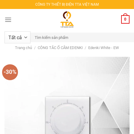
Bỏ
CÔNG TY THIẾT BỊ ĐIỆN TTA VIỆT NAM
qua
nội
0
dung
Tìm
kiếm:
Trang chủ
/
CÔNG TẮC Ổ CẮM EDENKI
/
Edenki White - EW
-30%