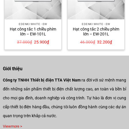
EDENKI WHITE - EW
EDENKI WHITE - EW
Hạt công tắc 1 chiều phím
Hạt công tắc 2 chiều phím
lớn – EW-101L
lớn – EW-201L
Giá
Giá
Giá
Giá
37.000
₫
25.900
₫
46.000
₫
32.200
₫
gốc
hiện
gốc
hiện
là:
tại
là:
tại
37.000₫.
là:
46.000₫.
là:
.
25.900₫.
32.200₫.
Giới thiệu
Công ty TNHH Thiết bị điện TTA Việt Nam
ra đời với sứ mệnh mang
đến những sản phẩm thiết bị điện chất lượng cao, an toàn và bền bỉ
cho mọi gia đình, doanh nghiệp và công trình. Tự hào là đơn vị cung
cấp thiết bị điện hàng đầu, chúng tôi luôn đồng hành cùng các dự án
quan trọng trên khắp cả nước.
Viewmore >