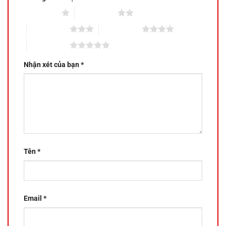
1 trên 5 sao
2 trên 5 sao
3 trên 5 sao
4 trên 5 sao
5 trên 5 sao
Nhận xét của bạn
*
Tên
*
Email
*