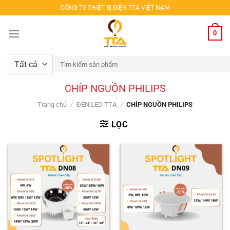
Bỏ
CÔNG TY THIẾT BỊ ĐIỆN TTA VIỆT NAM
qua
nội
0
dung
Tìm
kiếm:
CHÍP NGUỒN PHILIPS
Trang chủ
/
ĐÈN LED TTA
/
CHÍP NGUỒN PHILIPS
LỌC