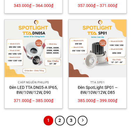
343.000
₫
–
364.000
₫
357.000
₫
–
371.000
₫
CHÍP NGUỒN PHILIPS
TTA SP01
Đèn LED TTA DN05-A IP65,
Đèn SpotLight SP01 –
8W/10W/12W, D90
8W/10W/12W, D85
371.000
₫
–
385.000
₫
385.000
₫
–
399.000
₫
1
2
3