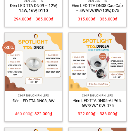
ĐÈN LED TTA
ĐÈN LED TTA
Đèn LED TTA DN09 – 12W,
Đèn LED TTA DN08 Cao Cấp
14W, 16W, D110
– 4W/6W/8W/10W, D75
294.000
₫
–
385.000
₫
315.000
₫
–
336.000
₫
-30%
CHÍP NGUỒN PHILIPS
CHÍP NGUỒN PHILIPS
Đèn LED TTA DN05-A IP65,
Đèn LED TTA DN03, 8W
6W/8W/10W, D75
Giá
Giá
460.000
₫
322.000
₫
322.000
₫
–
336.000
₫
gốc
hiện
là:
tại
460.000₫.
là:
322.000₫.