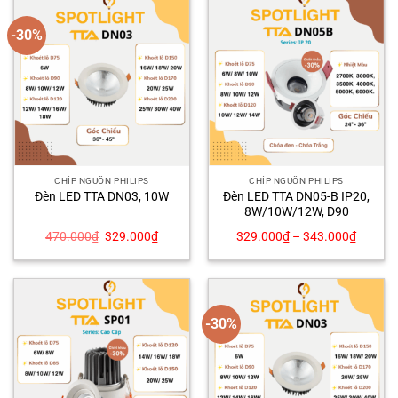
-30%
CHÍP NGUỒN PHILIPS
CHÍP NGUỒN PHILIPS
Đèn LED TTA DN05-B IP20,
Đèn LED TTA DN03, 10W
8W/10W/12W, D90
Giá
Giá
470.000
₫
329.000
₫
329.000
₫
–
343.000
₫
gốc
hiện
là:
tại
470.000₫.
là:
329.000₫.
-30%