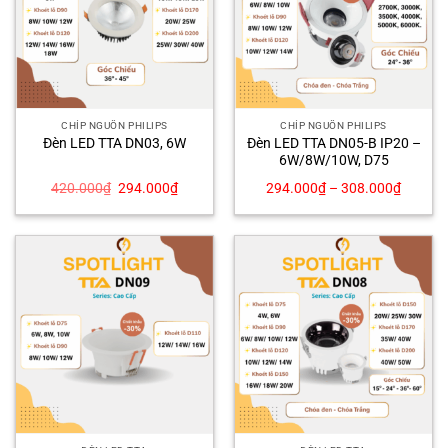
CHÍP NGUỒN PHILIPS
CHÍP NGUỒN PHILIPS
Đèn LED TTA DN05-B IP20 –
Đèn LED TTA DN03, 6W
6W/8W/10W, D75
Giá
Giá
420.000
₫
294.000
₫
294.000
₫
–
308.000
₫
gốc
hiện
là:
tại
420.000₫.
là:
294.000₫.