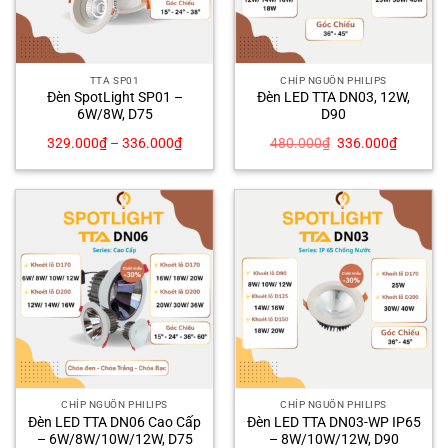
TTA SP01
CHÍP NGUỒN PHILIPS
Đèn SpotLight SP01 –
Đèn LED TTA DN03, 12W,
6W/8W, D75
D90
Giá
Giá
329.000
₫
–
336.000
₫
480.000
₫
336.000
₫
gốc
hiện
là:
tại
480.000₫.
là:
336.000
CHÍP NGUỒN PHILIPS
CHÍP NGUỒN PHILIPS
Đèn LED TTA DN06 Cao Cấp
Đèn LED TTA DN03-WP IP65
– 6W/8W/10W/12W, D75
– 8W/10W/12W, D90