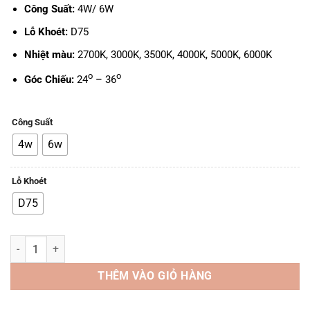
Công Suất:
4W/ 6W
Lỗ Khoét:
D75
Nhiệt màu:
2700K, 3000K, 3500K, 4000K, 5000K, 6000K
o
o
Góc Chiếu:
24
– 36
Công Suất
4w
6w
Lỗ Khoét
D75
Đèn SpotLight SP02 - 4W/6W, D75 số lượng
THÊM VÀO GIỎ HÀNG