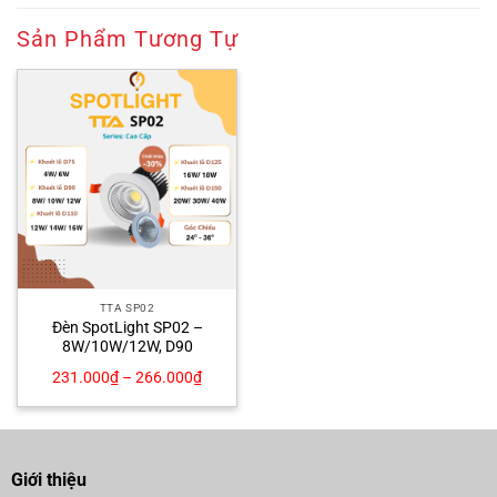
Sản Phẩm Tương Tự
TTA SP02
Đèn SpotLight SP02 –
8W/10W/12W, D90
231.000
₫
–
266.000
₫
Giới thiệu