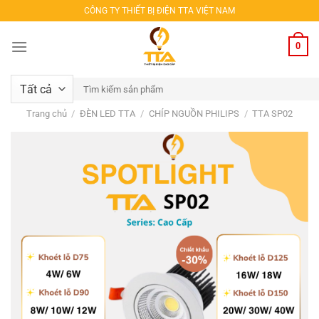
Bỏ
CÔNG TY THIẾT BỊ ĐIỆN TTA VIỆT NAM
qua
nội
0
dung
Tìm
kiếm:
Trang chủ
/
ĐÈN LED TTA
/
CHÍP NGUỒN PHILIPS
/
TTA SP02