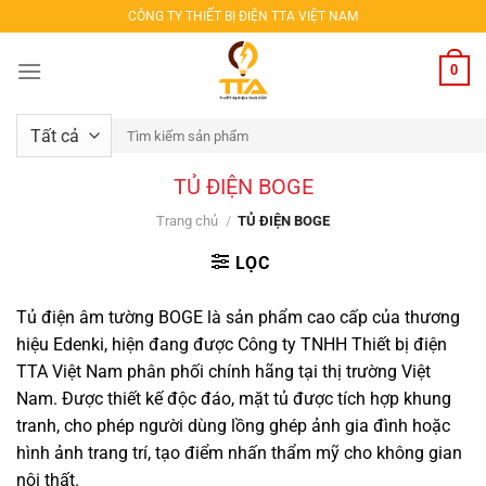
Bỏ
CÔNG TY THIẾT BỊ ĐIỆN TTA VIỆT NAM
qua
nội
0
dung
Tìm
kiếm:
TỦ ĐIỆN BOGE
Trang chủ
/
TỦ ĐIỆN BOGE
LỌC
Tủ điện âm tường BOGE là sản phẩm cao cấp của thương
hiệu Edenki, hiện đang được Công ty TNHH Thiết bị điện
TTA Việt Nam phân phối chính hãng tại thị trường Việt
Nam. Được thiết kế độc đáo, mặt tủ được tích hợp khung
tranh, cho phép người dùng lồng ghép ảnh gia đình hoặc
hình ảnh trang trí, tạo điểm nhấn thẩm mỹ cho không gian
nội thất.