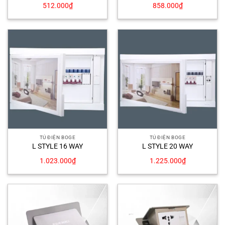
512.000
₫
858.000
₫
TỦ ĐIỆN BOGE
TỦ ĐIỆN BOGE
L STYLE 16 WAY
L STYLE 20 WAY
1.023.000
₫
1.225.000
₫