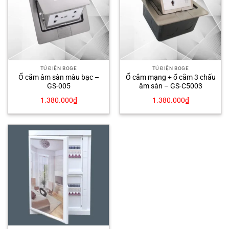
TỦ ĐIỆN BOGE
TỦ ĐIỆN BOGE
Ổ cắm âm sàn màu bạc –
Ổ cắm mạng + ổ cắm 3 chấu
GS-005
âm sàn – GS-C5003
1.380.000
₫
1.380.000
₫