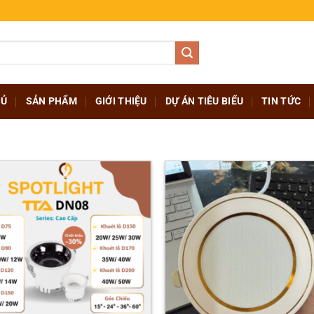
HỦ
SẢN PHẨM
GIỚI THIỆU
DỰ ÁN TIÊU BIỂU
TIN TỨC