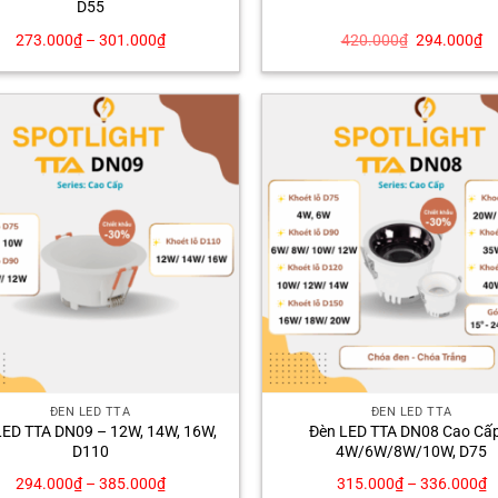
D55
Giá
Gi
273.000
₫
–
301.000
₫
420.000
₫
294.000
₫
gốc
hi
là:
tạ
420.000₫.
là:
29
ĐÈN LED TTA
ĐÈN LED TTA
LED TTA DN09 – 12W, 14W, 16W,
Đèn LED TTA DN08 Cao Cấ
D110
4W/6W/8W/10W, D75
294.000
₫
–
385.000
₫
315.000
₫
–
336.000
₫