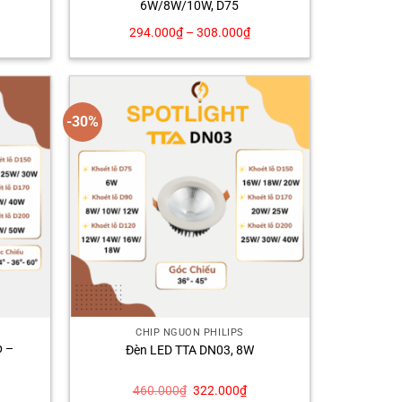
6W/8W/10W, D75
á
294.000
₫
–
308.000
₫
ện
i
4.000₫.
-30%
CHÍP NGUỒN PHILIPS
p –
Đèn LED TTA DN03, 8W
Giá
Giá
460.000
₫
322.000
₫