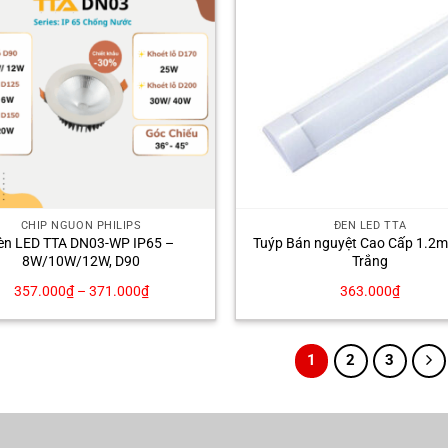
CHÍP NGUỒN PHILIPS
ĐÈN LED TTA
èn LED TTA DN03-WP IP65 –
Tuýp Bán nguyệt Cao Cấp 1.2m
8W/10W/12W, D90
Trắng
357.000
₫
–
371.000
₫
363.000
₫
1
2
3