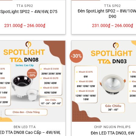
TTA SP02
TTA SP02
Đèn SpotLight SP02 – 8W/10
 SpotLight SP02 – 4W/6W, D75
D90
231.000
₫
–
266.000
₫
231.000
₫
–
266.000
₫
-30%
ĐÈN LED TTA
CHÍP NGUỒN PHILIPS
ED TTA DN08 Cao Cấp – 4W/6W,
Đèn LED TTA DN03, 6W