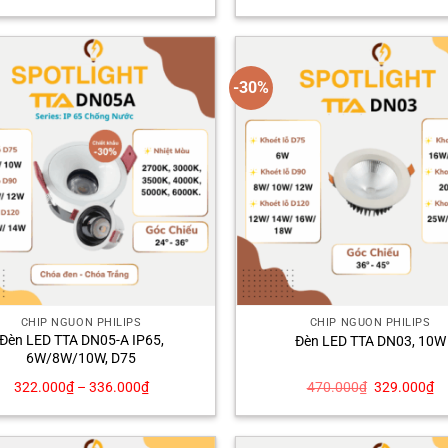
-30%
CHÍP NGUỒN PHILIPS
CHÍP NGUỒN PHILIPS
Đèn LED TTA DN05-A IP65,
Đèn LED TTA DN03, 10W
6W/8W/10W, D75
Giá
Gi
322.000
₫
–
336.000
₫
470.000
₫
329.000
₫
gốc
hi
là:
tạ
470.000₫.
là:
32