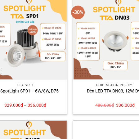
-30%
TTA SP01
CHÍP NGUỒN PHILIPS
 SpotLight SP01 – 6W/8W, D75
Đèn LED TTA DN03, 12W, D
Giá
Gi
329.000
₫
–
336.000
₫
480.000
₫
336.000
₫
gốc
hi
là:
tạ
480.000₫.
là:
33