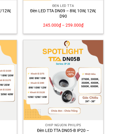
ĐÈN LED TTA
W/12W,
Đèn LED TTA DN09 – 8W, 10W, 12W,
D90
245.000
₫
–
259.000
₫
CHÍP NGUỒN PHILIPS
Đèn LED TTA DN05-B IP20 –