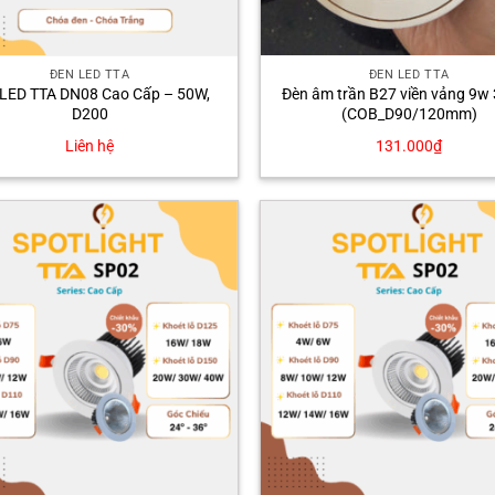
ĐÈN LED TTA
ĐÈN LED TTA
 LED TTA DN08 Cao Cấp – 50W,
Đèn âm trần B27 viền vảng 9w
D200
(COB_D90/120mm)
Liên hệ
131.000
₫