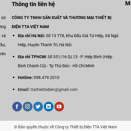
Mạ
Thông tin liên hệ
i sứ
CÔNG TY TNHH SẢN XUẤT VÀ THƯƠNG MẠI THIẾT BỊ
ợng
ĐIỆN TTA VIỆT NAM
p và
Địa chỉ Hà Nội:
Số 13 TT8, Khu Đấu Giá Tứ Hiệp, Xã Ngũ
đầu,
Hiệp, Huyện Thanh Trì, Hà Nội
trên
Địa chỉ TPHCM:
Số 351/16 QL13 - P. Hiệp Bình (Hiệp
Bình Chánh Cũ) - Tp Thủ Đức - Hồ Chí Minh
Hotline:
098.479.2010
Email:
ttathietbidien@gmail.com
© Bản quyền thuộc về Công ty Thiết bị Điện TTA Việt Nam