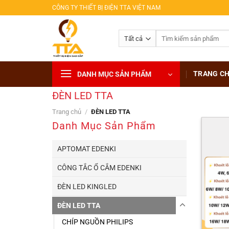
Bỏ
CÔNG TY THIẾT BỊ ĐIỆN TTA VIỆT NAM
qua
nội
Tìm
dung
kiếm:
TRANG C
DANH MỤC SẢN PHẨM
ĐÈN LED TTA
Trang chủ
/
ĐÈN LED TTA
Danh Mục Sản Phẩm
APTOMAT EDENKI
CÔNG TẮC Ổ CẮM EDENKI
ĐÈN LED KINGLED
ĐÈN LED TTA
CHÍP NGUỒN PHILIPS