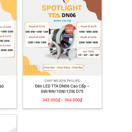
CHÍP NGUỒN PHILIPS
Đèn LED TTA DN06 Cao Cấp –
90
6W/8W/10W/12W, D75
á
343.000
₫
–
364.000
₫
ện
i
6.000₫.