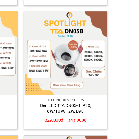
gốc
hiện
là:
tại
460.000₫.
là:
322.000₫.
CHÍP NGUỒN PHILIPS
Đèn LED TTA DN05-B IP20,
8W/10W/12W, D90
á
329.000
₫
–
343.000
₫
ện
i
9.000₫.