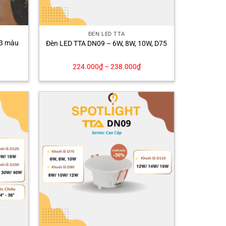
ĐÈN LED TTA
 3 màu
Đèn LED TTA DN09 – 6W, 8W, 10W, D75
224.000
₫
–
238.000
₫