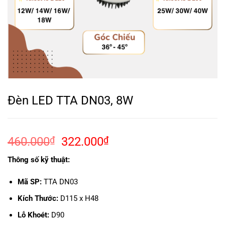
Đèn LED TTA DN03, 8W
Giá
Giá
460.000
₫
322.000
₫
gốc
hiện
Thông số kỹ thuật:
là:
tại
460.000₫.
là:
Mã SP:
TTA DN03
322.000₫.
Kích Thước:
D115 x H48
Lỗ Khoét:
D90