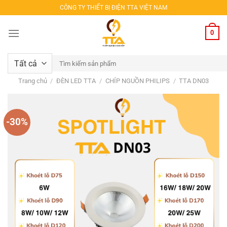
Bỏ
CÔNG TY THIẾT BỊ ĐIỆN TTA VIỆT NAM
qua
nội
0
dung
Tìm
kiếm:
Trang chủ
/
ĐÈN LED TTA
/
CHÍP NGUỒN PHILIPS
/
TTA DN03
-30%