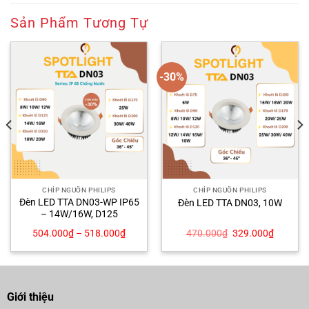
Sản Phẩm Tương Tự
-30%
CHÍP NGUỒN PHILIPS
CHÍP NGUỒN PHILIPS
Đèn LED TTA DN03-WP IP65
Đèn LED TTA DN03, 10W
– 14W/16W, D125
Giá
Giá
504.000
₫
–
518.000
₫
470.000
₫
329.000
₫
gốc
hiện
là:
tại
470.000₫.
là:
329.000
Giới thiệu