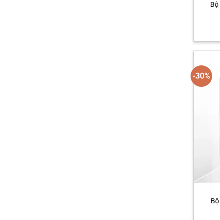
Bộ 
-30%
Bộ