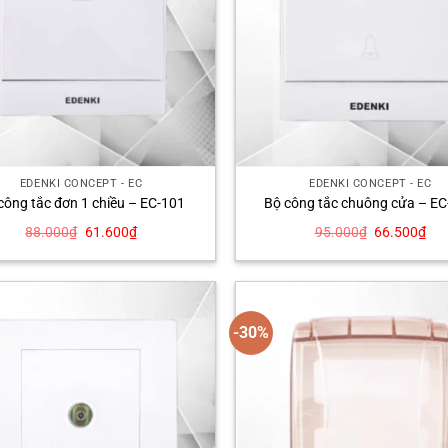
EDENKI CONCEPT - EC
EDENKI CONCEPT - EC
công tắc đơn 1 chiều – EC-101
Bộ công tắc chuông cửa – E
Giá
Giá
Giá
Giá
88.000
₫
61.600
₫
95.000
₫
66.500
₫
gốc
hiện
gốc
hiệ
là:
tại
là:
tại
88.000₫.
là:
95.000₫.
là:
61.600₫.
66.
-30%