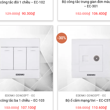
Bộ công tắc trung gian đơn mà
công tắc đôi 1 chiều – EC-102
– EC-301
Giá
Giá
Giá
Gi
129.000
₫
90.300
₫
152.000
₫
106.400
₫
gốc
hiện
gốc
hi
là:
tại
là:
tạ
129.000₫.
là:
152.000₫.
là:
90.300₫.
10
-30%
EDENKI CONCEPT - EC
EDENKI CONCEPT - EC
 công tắc ba 1 chiều – EC-103
Bộ ổ cắm mạng/tivi – EC-C5
Giá
Giá
Giá
Gi
153.000
₫
107.100
₫
158.000
₫
110.600
₫