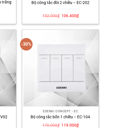
u trắng
Bộ công tắc đôi 2 chiều – EC-202
á
Giá
Giá
152.000
₫
106.400
₫
ện
gốc
hiện
i
là:
tại
152.000₫.
là:
6.400₫.
106.400₫.
-30%
EDENKI CONCEPT - EC
TV02
Bộ công tắc bốn 1 chiều – EC-104
á
Giá
Giá
170.000
₫
119.000
₫