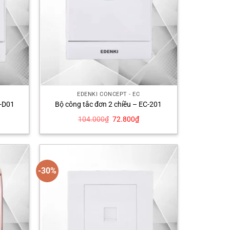
EDENKI CONCEPT - EC
C-D01
Bộ công tắc đơn 2 chiều – EC-201
Giá
Giá
104.000
₫
72.800
₫
n
gốc
hiện
là:
tại
104.000₫.
là:
500₫.
72.800₫.
-30%