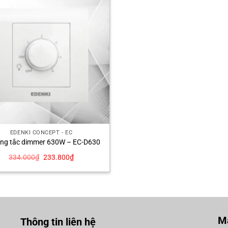
EDENKI CONCEPT - EC
ông tắc dimmer 630W – EC-D630
Giá
Giá
334.000
₫
233.800
₫
gốc
hiện
là:
tại
334.000₫.
là:
233.800₫.
Mạ
Thông tin liên hệ