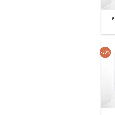
B
-30%