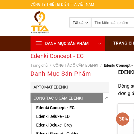
Bỏ
CÔNG TY THIẾT BỊ ĐIỆN TTA VIỆT NAM
qua
nội
Tìm
dung
kiếm:
TRANG C
DANH MỤC SẢN PHẨM
Edenki Concept - EC
Trang chủ
/
CÔNG TẮC Ổ CẮM EDENKI
/
Edenki Concept -
EDENK
Danh Mục Sản Phẩm
Dòng sả
APTOMAT EDENKI
đơn giả
CÔNG TẮC Ổ CẮM EDENKI
Edenki Concept - EC
Edenki Deluxe - ED
-30%
Edenki Deluxe- Grey
Edenki Elegant - Golden