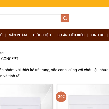
HỦ
SẢN PHẨM
GIỚI THIỆU
DỰ ÁN TIÊU BIỂU
TIN TỨC
 EC
I CONCEPT
n phẩm với thiết kế trẻ trung, sắc cạnh, cùng với chất liệu nh
n và tinh tế
-30%