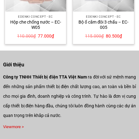
EDENKI CONCEPT - EC
EDENKI CONCEPT - EC
Hộp che chống nước – EC-
Bộ ổ cắm đôi 3 chấu – EC-
W05
005
Giá
Giá
Giá
Giá
110.000
₫
77.000
₫
115.000
₫
80.500
₫
gốc
hiện
gốc
hiện
là:
tại
là:
tại
110.000₫.
là:
115.000₫.
là:
00₫.
77.000₫.
80.500₫
Giới thiệu
Công ty TNHH Thiết bị điện TTA Việt Nam
ra đời với sứ mệnh mang
đến những sản phẩm thiết bị điện chất lượng cao, an toàn và bền bỉ
cho mọi gia đình, doanh nghiệp và công trình. Tự hào là đơn vị cung
cấp thiết bị điện hàng đầu, chúng tôi luôn đồng hành cùng các dự án
quan trọng trên khắp cả nước.
Viewmore >