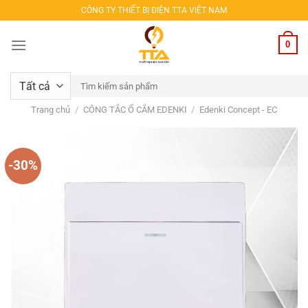
Bỏ
CÔNG TY THIẾT BỊ ĐIỆN TTA VIỆT NAM
qua
nội
0
dung
Tìm
kiếm:
Trang chủ
/
CÔNG TẮC Ổ CẮM EDENKI
/
Edenki Concept - EC
-30%