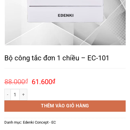
Bộ công tắc đơn 1 chiều – EC-101
Giá
Giá
88.000
₫
61.600
₫
gốc
hiện
Bộ công tắc đơn 1 chiều – EC-101 số lượng
là:
tại
88.000₫.
là:
THÊM VÀO GIỎ HÀNG
61.600₫.
Danh mục:
Edenki Concept - EC