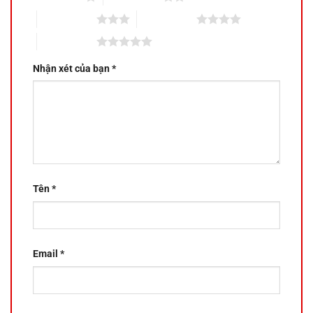
3 trên 5 sao
4 trên 5 sao
5 trên 5 sao
Nhận xét của bạn
*
Tên
*
Email
*