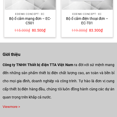
EDENKI CONCEPT - EC
EDENKI CONCEPT - EC
Bộ ổ cắm mạng đơn – EC-
Bộ ổ cắm điện thoại đơn –
C501
EC-T01
Giá
Giá
Giá
Giá
115.000
₫
80.500
₫
119.000
₫
83.300
₫
gốc
hiện
gốc
hiện
là:
tại
là:
tại
115.000₫.
là:
119.000₫.
là:
₫.
80.500₫.
83.300₫
Giới thiệu
Công ty TNHH Thiết bị điện TTA Việt Nam
ra đời với sứ mệnh mang
đến những sản phẩm thiết bị điện chất lượng cao, an toàn và bền bỉ
cho mọi gia đình, doanh nghiệp và công trình. Tự hào là đơn vị cung
cấp thiết bị điện hàng đầu, chúng tôi luôn đồng hành cùng các dự án
quan trọng trên khắp cả nước.
Viewmore >