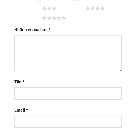
3 trên 5 sao
4 trên 5 sao
5 trên 5 sao
Nhận xét của bạn
*
Tên
*
Email
*