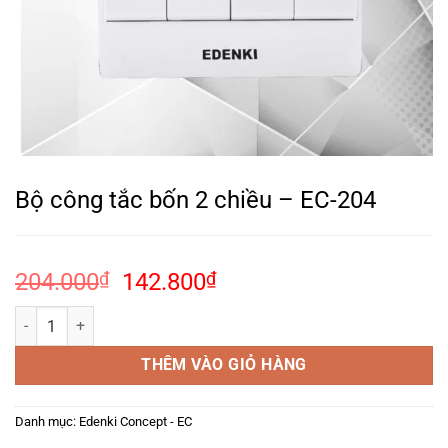
Bộ công tắc bốn 2 chiều – EC-204
Giá
Giá
204.000
₫
142.800
₫
gốc
hiện
Bộ công tắc bốn 2 chiều – EC-204 số lượng
là:
tại
204.000₫.
là:
THÊM VÀO GIỎ HÀNG
142.800₫.
Danh mục:
Edenki Concept - EC