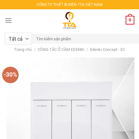
Bỏ
CÔNG TY THIẾT BỊ ĐIỆN TTA VIỆT NAM
qua
nội
0
dung
Tìm
kiếm:
Trang chủ
/
CÔNG TẮC Ổ CẮM EDENKI
/
Edenki Concept - EC
-30%