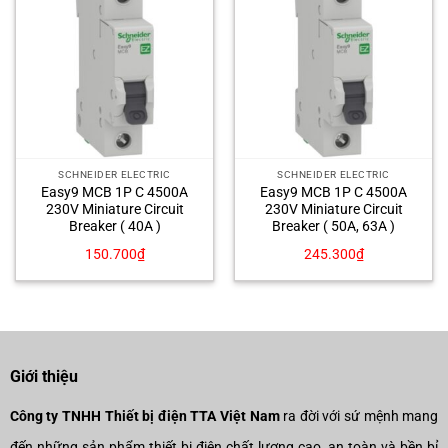
SCHNEIDER ELECTRIC
SCHNEIDER ELECTRIC
Easy9 MCB 1P C 4500A
Easy9 MCB 1P C 4500A
230V Miniature Circuit
230V Miniature Circuit
Breaker ( 40A )
Breaker ( 50A, 63A )
150.700
₫
245.300
₫
Giới thiệu
Công ty TNHH Thiết bị điện TTA Việt Nam
ra đời với sứ mệnh mang
đến những sản phẩm thiết bị điện chất lượng cao, an toàn và bền bỉ