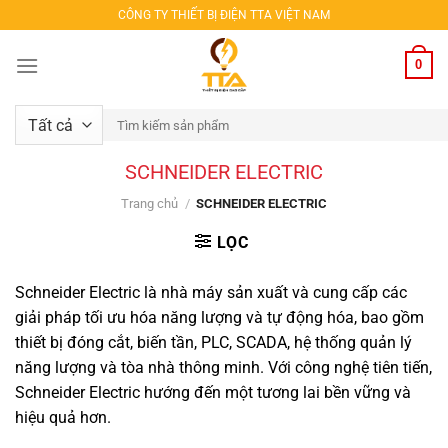
Bỏ
CÔNG TY THIẾT BỊ ĐIỆN TTA VIỆT NAM
qua
nội
0
dung
Tìm
kiếm:
SCHNEIDER ELECTRIC
Trang chủ
/
SCHNEIDER ELECTRIC
LỌC
Schneider Electric là nhà máy sản xuất và cung cấp các
giải pháp tối ưu hóa năng lượng và tự động hóa, bao gồm
thiết bị đóng cắt, biến tần, PLC, SCADA, hệ thống quản lý
năng lượng và tòa nhà thông minh. Với công nghệ tiên tiến,
Schneider Electric hướng đến một tương lai bền vững và
hiệu quả hơn.