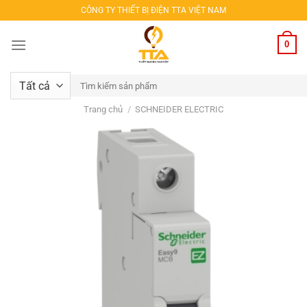
Bỏ
CÔNG TY THIẾT BỊ ĐIỆN TTA VIỆT NAM
qua
nội
0
dung
Tìm
kiếm:
Trang chủ
/
SCHNEIDER ELECTRIC