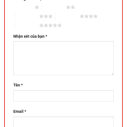
1 trên 5 sao
2 trên 5 sao
3 trên 5 sao
4 trên 5 sao
5 trên 5 sao
Nhận xét của bạn
*
Tên
*
Email
*