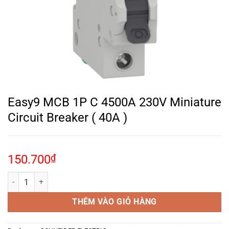
Easy9 MCB 1P C 4500A 230V Miniature
Circuit Breaker ( 40A )
150.700
₫
Easy9 MCB 1P C 4500A 230V Miniature Circuit Breaker ( 40A ) số lư
THÊM VÀO GIỎ HÀNG