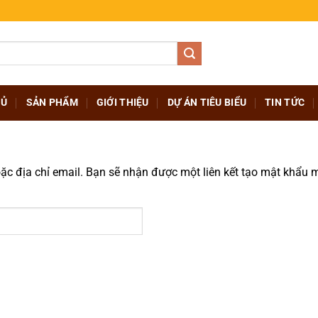
HỦ
SẢN PHẨM
GIỚI THIỆU
DỰ ÁN TIÊU BIỂU
TIN TỨC
c địa chỉ email. Bạn sẽ nhận được một liên kết tạo mật khẩu m