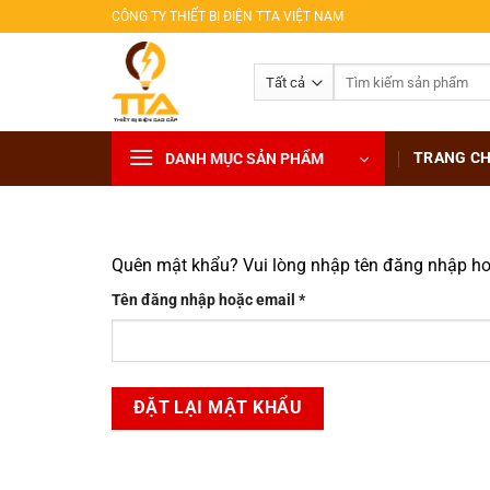
Bỏ
CÔNG TY THIẾT BỊ ĐIỆN TTA VIỆT NAM
qua
nội
Tìm
dung
kiếm:
TRANG C
DANH MỤC SẢN PHẨM
Quên mật khẩu? Vui lòng nhập tên đăng nhập hoặ
Bắt
Tên đăng nhập hoặc email
*
buộc
ĐẶT LẠI MẬT KHẨU