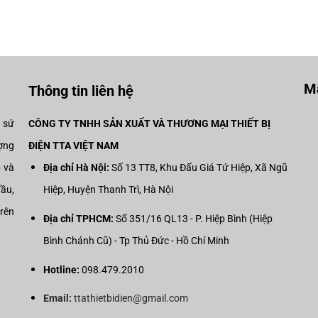
Mạ
Thông tin liên hệ
i sứ
CÔNG TY TNHH SẢN XUẤT VÀ THƯƠNG MẠI THIẾT BỊ
ợng
ĐIỆN TTA VIỆT NAM
p và
Địa chỉ Hà Nội:
Số 13 TT8, Khu Đấu Giá Tứ Hiệp, Xã Ngũ
đầu,
Hiệp, Huyện Thanh Trì, Hà Nội
trên
Địa chỉ TPHCM:
Số 351/16 QL13 - P. Hiệp Bình (Hiệp
Bình Chánh Cũ) - Tp Thủ Đức - Hồ Chí Minh
Hotline:
098.479.2010
Email:
ttathietbidien@gmail.com