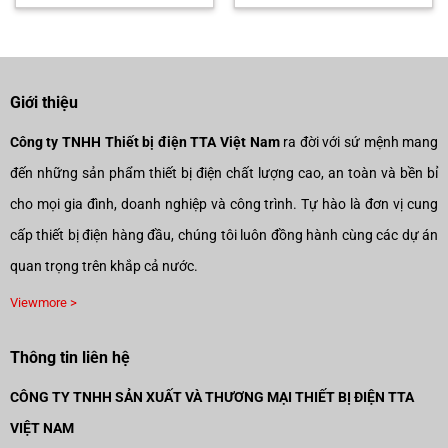
là:
tại
là:
tại
253.000₫.
là:
433.000₫.
là:
177.100₫.
303.100
Giới thiệu
Công ty TNHH Thiết bị điện TTA Việt Nam
ra đời với sứ mệnh mang
đến những sản phẩm thiết bị điện chất lượng cao, an toàn và bền bỉ
cho mọi gia đình, doanh nghiệp và công trình. Tự hào là đơn vị cung
cấp thiết bị điện hàng đầu, chúng tôi luôn đồng hành cùng các dự án
quan trọng trên khắp cả nước.
Viewmore >
Thông tin liên hệ
CÔNG TY TNHH SẢN XUẤT VÀ THƯƠNG MẠI THIẾT BỊ ĐIỆN TTA
VIỆT NAM