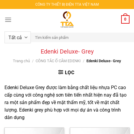
Bỏ
CÔNG TY THIẾT BỊ ĐIỆN TTA VIỆT NAM
qua
nội
0
dung
Tìm
kiếm:
Edenki Deluxe- Grey
Trang chủ
/
CÔNG TẮC Ổ CẮM EDENKI
/
Edenki Deluxe- Grey
LỌC
Edenki Deluxe Grey được làm bằng chất liệu nhựa PC cao
cấp cùng với công nghệ sơn tiên tiến nhất hiện nay đã tạo
ra một sản phẩm đẹp về mặt thẩm mỹ, tốt về mặt chất
lượng. Edenki grey phù hợp với mọi dự án và công trình
dân dụng