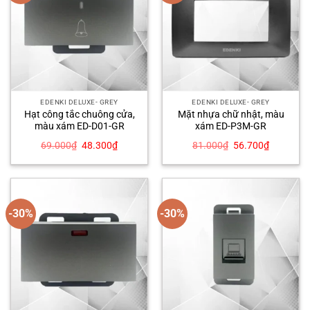
EDENKI DELUXE- GREY
EDENKI DELUXE- GREY
Hạt công tắc chuông cửa,
Mặt nhựa chữ nhật, màu
màu xám ED-D01-GR
xám ED-P3M-GR
Giá
Giá
Giá
Giá
69.000
₫
48.300
₫
81.000
₫
56.700
₫
gốc
hiện
gốc
hiện
là:
tại
là:
tại
69.000₫.
là:
81.000₫.
là:
48.300₫.
56.700₫.
-30%
-30%