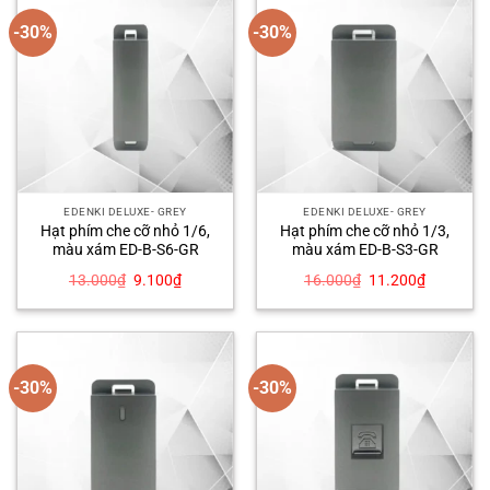
-30%
-30%
EDENKI DELUXE- GREY
EDENKI DELUXE- GREY
Hạt phím che cỡ nhỏ 1/6,
Hạt phím che cỡ nhỏ 1/3,
màu xám ED-B-S6-GR
màu xám ED-B-S3-GR
Giá
Giá
Giá
Giá
13.000
₫
9.100
₫
16.000
₫
11.200
₫
gốc
hiện
gốc
hiện
là:
tại
là:
tại
13.000₫.
là:
16.000₫.
là:
9.100₫.
11.200₫.
-30%
-30%