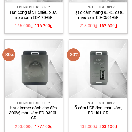
EDENKI DELUXE- GREY
EDENKI DELUXE- GREY
Hạt công tắc 1 chiều, 20A,
Hạt ổ cắm mạng RJ45, cat6,
màu xám ED-120-GR
màu xám ED-C601-GR
Giá
Giá
Giá
Giá
166.000
₫
116.200
₫
218.000
₫
152.600
₫
gốc
hiện
gốc
hiện
là:
tại
là:
tại
166.000₫.
là:
218.000₫.
là:
116.200₫.
152.600
-30%
-30%
EDENKI DELUXE- GREY
EDENKI DELUXE- GREY
Hạt dimmer dành cho đèn,
Ổ cắm USB đơn, màu xám,
300W, màu xám ED-D300L-
ED-U01-GR
GR
Giá
Giá
Giá
Giá
253.000
₫
177.100
₫
433.000
₫
303.100
₫
gốc
hiện
gốc
hiện