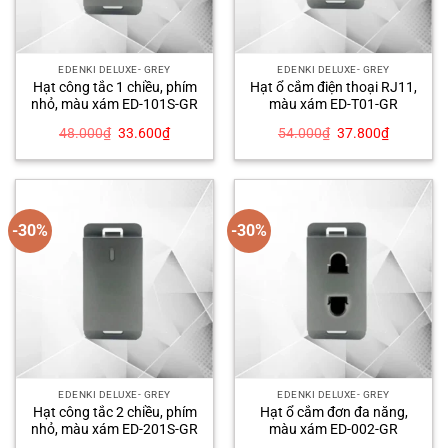
EDENKI DELUXE- GREY
EDENKI DELUXE- GREY
Hạt công tắc 1 chiều, phím
Hạt ổ cắm điện thoại RJ11,
nhỏ, màu xám ED-101S-GR
màu xám ED-T01-GR
Giá
Giá
Giá
Giá
48.000
₫
33.600
₫
54.000
₫
37.800
₫
gốc
hiện
gốc
hiện
là:
tại
là:
tại
48.000₫.
là:
54.000₫.
là:
33.600₫.
37.800₫.
-30%
-30%
EDENKI DELUXE- GREY
EDENKI DELUXE- GREY
Hạt công tắc 2 chiều, phím
Hạt ổ cắm đơn đa năng,
nhỏ, màu xám ED-201S-GR
màu xám ED-002-GR