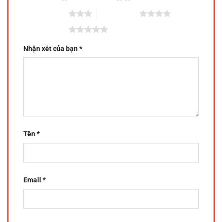
3 trên 5 sao
4 trên 5 sao
5 trên 5 sao
Nhận xét của bạn
*
Tên
*
Email
*