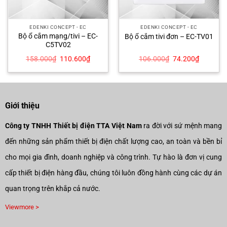
EDENKI CONCEPT - EC
EDENKI CONCEPT - EC
Bộ ổ cắm mạng/tivi – EC-
Bộ ổ cắm tivi đơn – EC-TV01
C5TV02
Giá
Giá
Giá
Giá
158.000
₫
110.600
₫
106.000
₫
74.200
₫
gốc
hiện
gốc
hiện
là:
tại
là:
tại
158.000₫.
là:
106.000₫.
là:
00₫.
110.600₫.
74.200₫
Giới thiệu
Công ty TNHH Thiết bị điện TTA Việt Nam
ra đời với sứ mệnh mang
đến những sản phẩm thiết bị điện chất lượng cao, an toàn và bền bỉ
cho mọi gia đình, doanh nghiệp và công trình. Tự hào là đơn vị cung
cấp thiết bị điện hàng đầu, chúng tôi luôn đồng hành cùng các dự án
quan trọng trên khắp cả nước.
Viewmore >