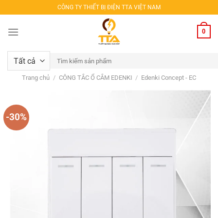
Bỏ
CÔNG TY THIẾT BỊ ĐIỆN TTA VIỆT NAM
qua
nội
0
dung
Tìm
kiếm:
Trang chủ
/
CÔNG TẮC Ổ CẮM EDENKI
/
Edenki Concept - EC
-30%