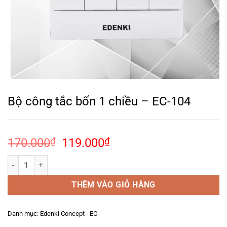
Bộ công tắc bốn 1 chiều – EC-104
Giá
Giá
170.000
₫
119.000
₫
gốc
hiện
Bộ công tắc bốn 1 chiều – EC-104 số lượng
là:
tại
170.000₫.
là:
THÊM VÀO GIỎ HÀNG
119.000₫.
Danh mục:
Edenki Concept - EC