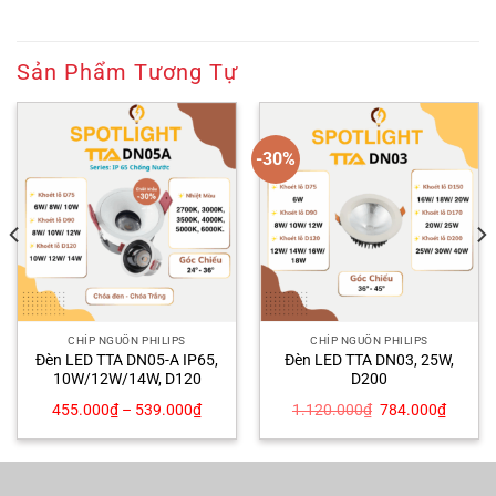
Sản Phẩm Tương Tự
-30%
CHÍP NGUỒN PHILIPS
CHÍP NGUỒN PHILIPS
Đèn LED TTA DN05-A IP65,
Đèn LED TTA DN03, 25W,
10W/12W/14W, D120
D200
Giá
Giá
455.000
₫
–
539.000
₫
1.120.000
₫
784.000
₫
gốc
hiện
là:
tại
1.120.000₫.
là:
00₫.
784.00