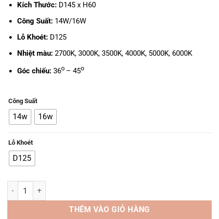
Kích Thước:
D145 x H60
Công Suất:
14W/16W
Lỗ Khoét:
D125
Nhiệt màu:
2700K, 3000K, 3500K, 4000K, 5000K, 6000K
o
o
Góc chiếu:
36
– 45
Công Suất
14w
16w
Lỗ Khoét
D125
Đèn LED TTA DN03-WP IP65 - 14W/16W, D125 số lượng
THÊM VÀO GIỎ HÀNG