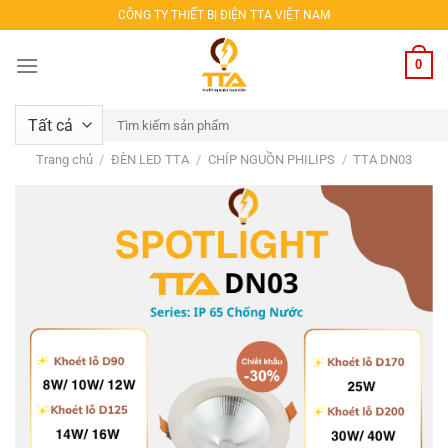
Bỏ
CÔNG TY THIẾT BỊ ĐIỆN TTA VIỆT NAM
qua
nội
0
dung
Tìm
kiếm:
Trang chủ
/
ĐÈN LED TTA
/
CHÍP NGUỒN PHILIPS
/
TTA DN03