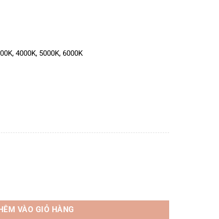
00K, 4000K, 5000K, 6000K
W/40W, D200 số lượng
HÊM VÀO GIỎ HÀNG