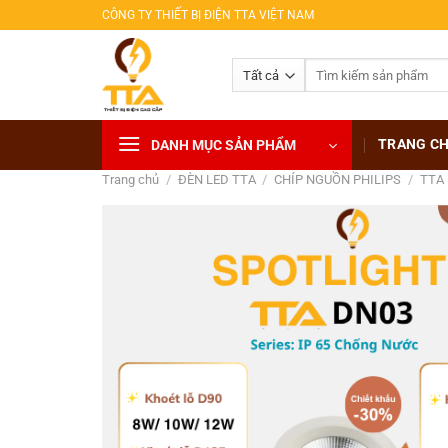
Bỏ
CÔNG TY THIẾT BỊ ĐIỆN TTA VIỆT NAM
qua
nội
Tìm
dung
kiếm:
TRANG C
DANH MỤC SẢN PHẨM
Trang chủ
/
ĐÈN LED TTA
/
CHÍP NGUỒN PHILIPS
/
TTA