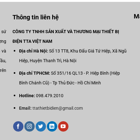
52
Mạ
Thông tin liên hệ
i sứ
CÔNG TY TNHH SẢN XUẤT VÀ THƯƠNG MẠI THIẾT BỊ
ợng
ĐIỆN TTA VIỆT NAM
p và
Địa chỉ Hà Nội:
Số 13 TT8, Khu Đấu Giá Tứ Hiệp, Xã Ngũ
đầu,
Hiệp, Huyện Thanh Trì, Hà Nội
trên
Địa chỉ TPHCM:
Số 351/16 QL13 - P. Hiệp Bình (Hiệp
Bình Chánh Cũ) - Tp Thủ Đức - Hồ Chí Minh
Hotline:
098.479.2010
Email:
ttathietbidien@gmail.com