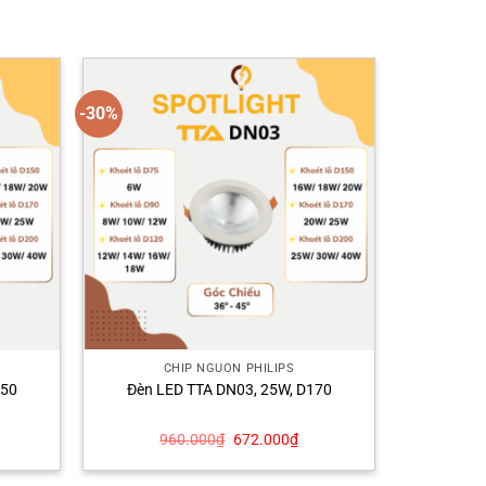
-30%
CHÍP NGUỒN PHILIPS
150
Đèn LED TTA DN03, 25W, D170
á
Giá
Giá
960.000
₫
672.000
₫
ện
gốc
hiện
là:
tại
960.000₫.
là: