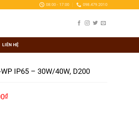
08:00 - 17:00
098.479.2010
LIÊN HỆ
-WP IP65 – 30W/40W, D200
00
₫