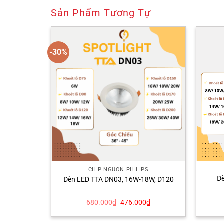
Sản Phẩm Tương Tự
-30%
PS
CHÍP NGUỒN PHILIPS
Đ
, D120
Đèn LED TTA DN03, 16W-18W, D120
Giá
Giá
Giá
0
₫
680.000
₫
476.000
₫
hiện
gốc
hiện
tại
là:
tại
₫.
là:
680.000₫.
là: