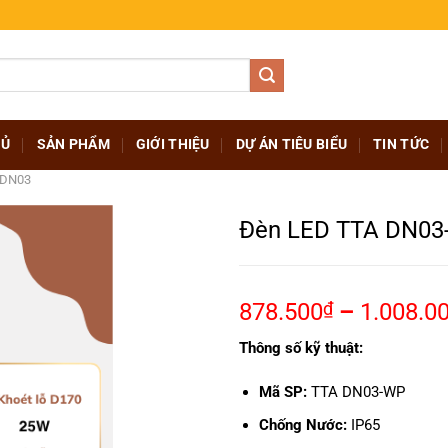
HỦ
SẢN PHẨM
GIỚI THIỆU
DỰ ÁN TIÊU BIỂU
TIN TỨC
 DN03
Đèn LED TTA DN03
878.500
₫
–
1.008.0
Thông số kỹ thuật:
Mã SP:
TTA DN03-WP
Chống Nước:
IP65