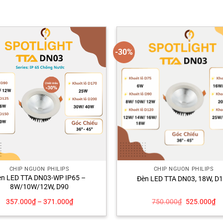
-30%
CHÍP NGUỒN PHILIPS
CHÍP NGUỒN PHILIPS
èn LED TTA DN03-WP IP65 –
Đèn LED TTA DN03, 18W, D
8W/10W/12W, D90
Giá
Gi
357.000
₫
–
371.000
₫
750.000
₫
525.000
₫
gốc
hi
là:
tại
750.000₫.
là: