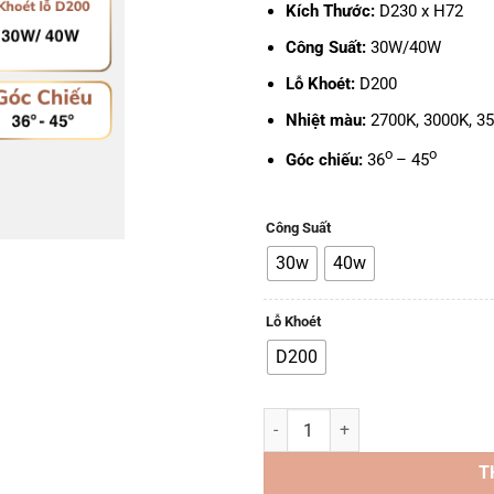
Kích Thước:
D230 x H72
Công Suất:
30W/40W
Lỗ Khoét:
D200
Nhiệt màu:
2700K, 3000K, 35
o
o
Góc chiếu:
36
– 45
Công Suất
30w
40w
Lỗ Khoét
D200
Đèn LED TTA DN03-WP IP65 - 30
T