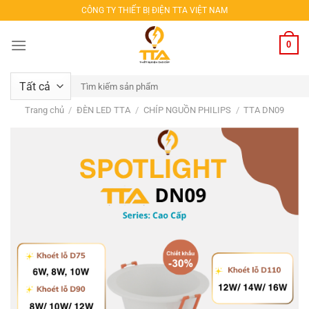
Bỏ
CÔNG TY THIẾT BỊ ĐIỆN TTA VIỆT NAM
qua
nội
0
dung
Tìm
kiếm:
Trang chủ
/
ĐÈN LED TTA
/
CHÍP NGUỒN PHILIPS
/
TTA DN09