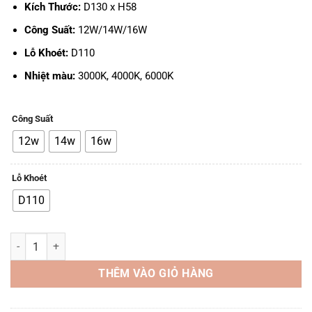
Kích Thước:
D130 x H58
Công Suất:
12W/14W/16W
Lỗ Khoét:
D110
Nhiệt màu:
3000K, 4000K, 6000K
Công Suất
12w
14w
16w
Lỗ Khoét
D110
Đèn LED TTA DN09 - 12W, 14W, 16W, D110 số lượng
THÊM VÀO GIỎ HÀNG