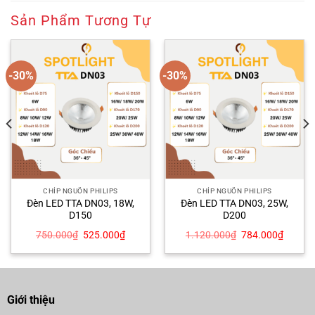
Sản Phẩm Tương Tự
-30%
-30%
CHÍP NGUỒN PHILIPS
CHÍP NGUỒN PHILIPS
Đèn LED TTA DN03, 18W,
Đèn LED TTA DN03, 25W,
D150
D200
Giá
Giá
Giá
Giá
750.000
₫
525.000
₫
1.120.000
₫
784.000
₫
gốc
hiện
gốc
hiện
là:
tại
là:
tại
750.000₫.
là:
1.120.000₫.
là:
00₫.
525.000₫.
784.00
Giới thiệu