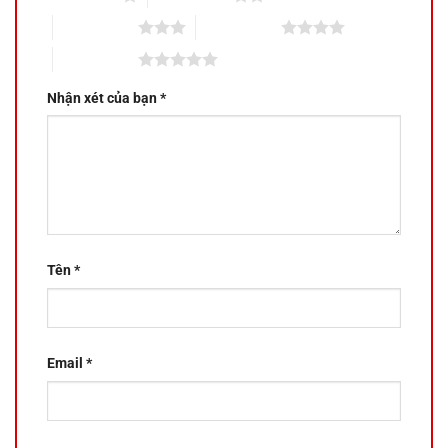
3 trên 5 sao
4 trên 5 sao
5 trên 5 sao
Nhận xét của bạn
*
Tên
*
Email
*