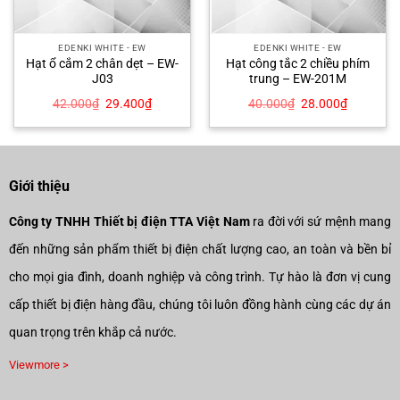
EDENKI WHITE - EW
EDENKI WHITE - EW
Hạt ổ cắm 2 chân dẹt – EW-
Hạt công tắc 2 chiều phím
J03
trung – EW-201M
Giá
Giá
Giá
Giá
42.000
₫
29.400
₫
40.000
₫
28.000
₫
gốc
hiện
gốc
hiện
là:
tại
là:
tại
42.000₫.
là:
40.000₫.
là:
00₫.
29.400₫.
28.000₫.
Giới thiệu
Công ty TNHH Thiết bị điện TTA Việt Nam
ra đời với sứ mệnh mang
đến những sản phẩm thiết bị điện chất lượng cao, an toàn và bền bỉ
cho mọi gia đình, doanh nghiệp và công trình. Tự hào là đơn vị cung
cấp thiết bị điện hàng đầu, chúng tôi luôn đồng hành cùng các dự án
quan trọng trên khắp cả nước.
Viewmore >