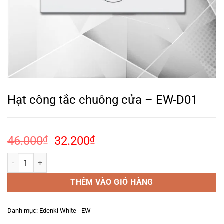
Hạt công tắc chuông cửa – EW-D01
Giá
Giá
46.000
₫
32.200
₫
gốc
hiện
Hạt công tắc chuông cửa – EW-D01 số lượng
là:
tại
46.000₫.
là:
THÊM VÀO GIỎ HÀNG
32.200₫.
Danh mục:
Edenki White - EW