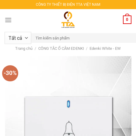
Bỏ
CÔNG TY THIẾT BỊ ĐIỆN TTA VIỆT NAM
qua
nội
0
dung
Tìm
kiếm:
Trang chủ
/
CÔNG TẮC Ổ CẮM EDENKI
/
Edenki White - EW
-30%