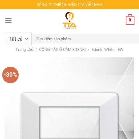
Bỏ
CÔNG TY THIẾT BỊ ĐIỆN TTA VIỆT NAM
qua
nội
0
dung
Tìm
kiếm:
Trang chủ
/
CÔNG TẮC Ổ CẮM EDENKI
/
Edenki White - EW
-30%