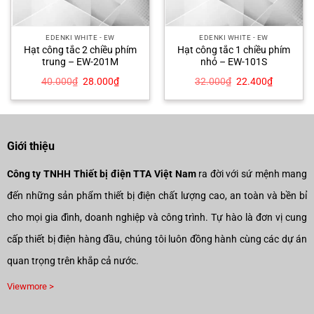
EDENKI WHITE - EW
EDENKI WHITE - EW
Hạt công tắc 2 chiều phím
Hạt công tắc 1 chiều phím
trung – EW-201M
nhỏ – EW-101S
Giá
Giá
Giá
Giá
40.000
₫
28.000
₫
32.000
₫
22.400
₫
gốc
hiện
gốc
hiện
là:
tại
là:
tại
40.000₫.
là:
32.000₫.
là:
.
28.000₫.
22.400₫.
Giới thiệu
Công ty TNHH Thiết bị điện TTA Việt Nam
ra đời với sứ mệnh mang
đến những sản phẩm thiết bị điện chất lượng cao, an toàn và bền bỉ
cho mọi gia đình, doanh nghiệp và công trình. Tự hào là đơn vị cung
cấp thiết bị điện hàng đầu, chúng tôi luôn đồng hành cùng các dự án
quan trọng trên khắp cả nước.
Viewmore >