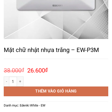
Mặt chữ nhật nhựa trắng – EW-P3M
Giá
Giá
38.000
₫
26.600
₫
gốc
hiện
Mặt chữ nhật nhựa trắng – EW-P3M số lượng
là:
tại
38.000₫.
là:
THÊM VÀO GIỎ HÀNG
26.600₫.
Danh mục:
Edenki White - EW