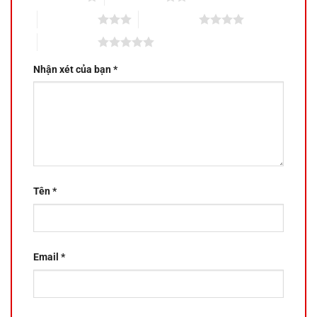
3 trên 5 sao
4 trên 5 sao
5 trên 5 sao
Nhận xét của bạn
*
Tên
*
Email
*