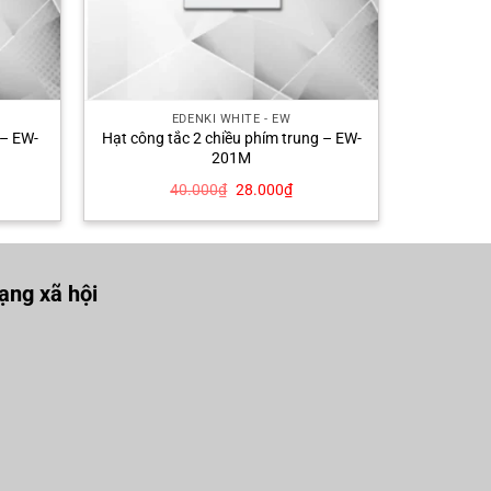
EDENKI WHITE - EW
 – EW-
Hạt công tắc 2 chiều phím trung – EW-
201M
Giá
Giá
40.000
₫
28.000
₫
n
gốc
hiện
là:
tại
40.000₫.
là:
300₫.
28.000₫.
ng xã hội