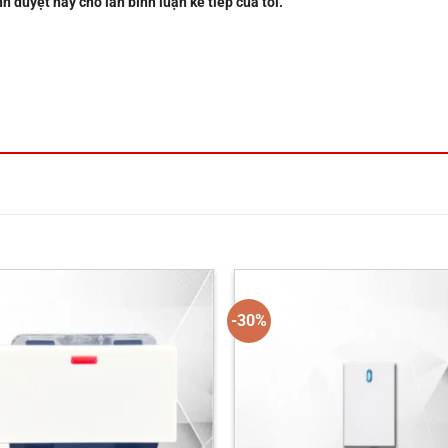
nh duyệt này cho lần bình luận kế tiếp của tôi.
-30%