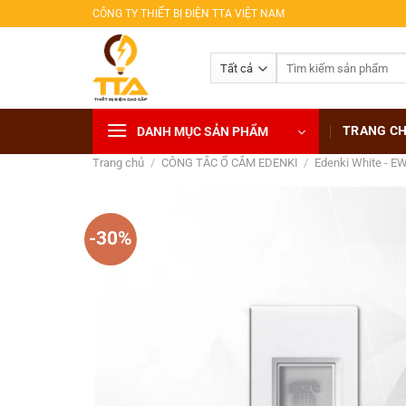
Bỏ
CÔNG TY THIẾT BỊ ĐIỆN TTA VIỆT NAM
qua
nội
Tìm
dung
kiếm:
TRANG C
DANH MỤC SẢN PHẨM
Trang chủ
/
CÔNG TẮC Ổ CẮM EDENKI
/
Edenki White - E
-30%