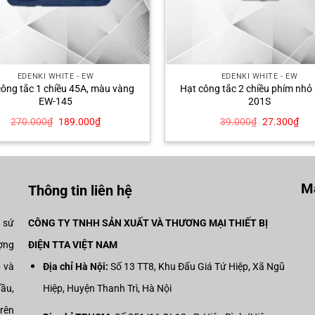
EDENKI WHITE - EW
EDENKI WHITE - EW
công tắc 1 chiều 45A, màu vàng
Hạt công tắc 2 chiều phím nhỏ
EW-145
201S
Giá
Giá
Giá
Giá
270.000
₫
189.000
₫
39.000
₫
27.300
₫
gốc
hiện
gốc
hiệ
là:
tại
là:
tại
270.000₫.
là:
39.000₫.
là:
189.000₫.
27.
Mạ
Thông tin liên hệ
i sứ
CÔNG TY TNHH SẢN XUẤT VÀ THƯƠNG MẠI THIẾT BỊ
ợng
ĐIỆN TTA VIỆT NAM
p và
Địa chỉ Hà Nội:
Số 13 TT8, Khu Đấu Giá Tứ Hiệp, Xã Ngũ
đầu,
Hiệp, Huyện Thanh Trì, Hà Nội
trên