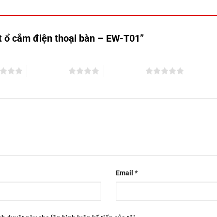
ạt ổ cắm điện thoại bàn – EW-T01”
4 trên 5 sao
5 trên 5 sao
Email
*