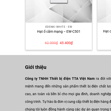
W
EDENKI WHITE - EW
Hạt 
TV01
Hạt ổ cắm mạng – EW-C501
Giá
Giá
Giá
₫
62.000
₫
43.400
₫
hiện
gốc
hiện
tại
là:
tại
.
là:
62.000₫.
là:
36.400₫.
43.400₫.
Giới thiệu
Công ty TNHH Thiết bị điện TTA Việt Nam
ra đời vớ
mệnh mang đến những sản phẩm thiết bị điện chất lư
cao, an toàn và bền bỉ cho mọi gia đình, doanh nghiệ
công trình. Tự hào là đơn vị cung cấp thiết bị điện hàng 
chúng tôi luôn đồng hành cùng các dự án quan trọng 