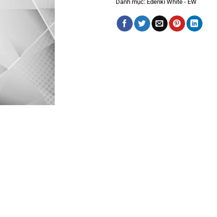
Danh mục:
Edenki White - EW