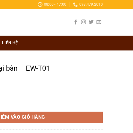
08:00 - 17:00
098.479.2010
LIÊN HỆ
ại bàn – EW-T01
á
n
01 số lượng
HÊM VÀO GIỎ HÀNG
.000₫.