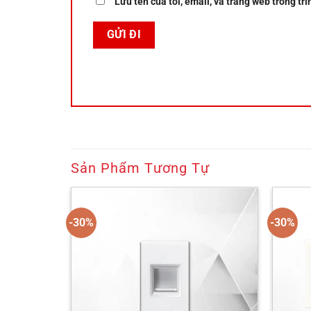
Lưu tên của tôi, email, và trang web trong trì
Sản Phẩm Tương Tự
-30%
-30%