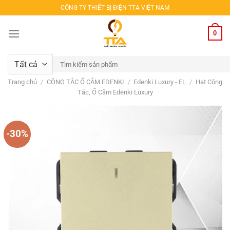
Bỏ
CÔNG TY THIẾT BỊ ĐIỆN TTA VIỆT NAM
qua
nội
0
dung
Tìm
kiếm:
Trang chủ
/
CÔNG TẮC Ổ CẮM EDENKI
/
Edenki Luxury - EL
/
Hạt Công
Tắc, Ổ Cắm Edenki Luxury
-30%