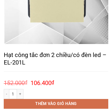
Hạt công tắc đơn 2 chiều/có đèn led –
EL-201L
Giá
Giá
152.000
₫
106.400
₫
gốc
hiện
Hạt công tắc đơn 2 chiều/có đèn led – EL-201L số lượng
là:
tại
152.000₫.
là:
THÊM VÀO GIỎ HÀNG
106.400₫.