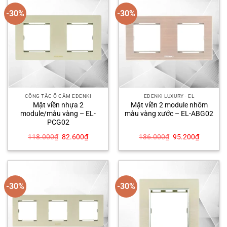
-30%
-30%
CÔNG TẮC Ổ CẮM EDENKI
EDENKI LUXURY - EL
Mặt viền nhựa 2
Mặt viền 2 module nhôm
module/màu vàng – EL-
màu vàng xước – EL-ABG02
PCG02
Giá
Giá
Giá
Giá
118.000
₫
82.600
₫
136.000
₫
95.200
₫
gốc
hiện
gốc
hiện
là:
tại
là:
tại
118.000₫.
là:
136.000₫.
là:
82.600₫.
95.200₫
-30%
-30%