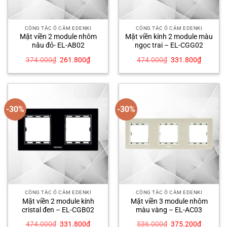
CÔNG TẮC Ổ CẮM EDENKI
CÔNG TẮC Ổ CẮM EDENKI
Mặt viền 2 module nhôm
Mặt viền kính 2 module màu
nâu đỏ- EL-AB02
ngọc trai – EL-CGG02
Giá
Giá
Giá
Giá
374.000
₫
261.800
₫
474.000
₫
331.800
₫
gốc
hiện
gốc
hiện
là:
tại
là:
tại
374.000₫.
là:
474.000₫.
là:
261.800₫.
331.800
-30%
-30%
CÔNG TẮC Ổ CẮM EDENKI
CÔNG TẮC Ổ CẮM EDENKI
Mặt viền 2 module kính
Mặt viền 3 module nhôm
cristal đen – EL-CGB02
màu vàng – EL-AC03
Giá
Giá
Giá
Giá
474.000
₫
331.800
₫
536.000
₫
375.200
₫