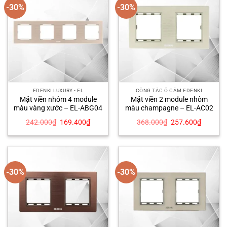
-30%
-30%
EDENKI LUXURY - EL
CÔNG TẮC Ổ CẮM EDENKI
Mặt viền nhôm 4 module
Mặt viền 2 module nhôm
màu vàng xước – EL-ABG04
màu champagne – EL-AC02
Giá
Giá
Giá
Giá
242.000
₫
169.400
₫
368.000
₫
257.600
₫
gốc
hiện
gốc
hiện
là:
tại
là:
tại
242.000₫.
là:
368.000₫.
là:
169.400₫.
257.600
-30%
-30%