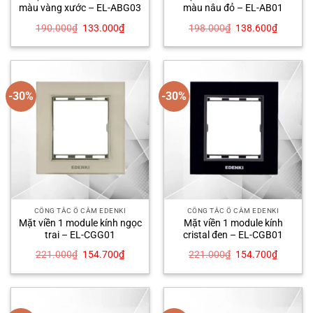
màu vàng xước – EL-ABG03
màu nâu đỏ – EL-AB01
Giá
Giá
Giá
Giá
190.000
₫
133.000
₫
198.000
₫
138.600
₫
gốc
hiện
gốc
hiện
là:
tại
là:
tại
190.000₫.
là:
198.000₫.
là:
133.000₫.
138.600
-30%
-30%
CÔNG TẮC Ổ CẮM EDENKI
CÔNG TẮC Ổ CẮM EDENKI
Mặt viền 1 module kính ngọc
Mặt viền 1 module kính
trai – EL-CGG01
cristal đen – EL-CGB01
Giá
Giá
Giá
Giá
221.000
₫
154.700
₫
221.000
₫
154.700
₫
gốc
hiện
gốc
hiện
là:
tại
là:
tại
221.000₫.
là:
221.000₫.
là:
154.700₫.
154.700