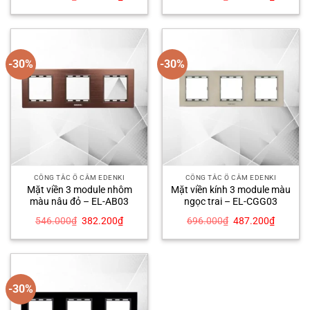
gốc
hiện
gốc
hiện
là:
tại
là:
tại
474.000₫.
là:
536.000₫.
là:
331.800₫.
375.200
-30%
-30%
CÔNG TẮC Ổ CẮM EDENKI
CÔNG TẮC Ổ CẮM EDENKI
Mặt viền 3 module nhôm
Mặt viền kính 3 module màu
màu nâu đỏ – EL-AB03
ngọc trai – EL-CGG03
Giá
Giá
Giá
Giá
546.000
₫
382.200
₫
696.000
₫
487.200
₫
gốc
hiện
gốc
hiện
là:
tại
là:
tại
546.000₫.
là:
696.000₫.
là:
382.200₫.
487.200
-30%