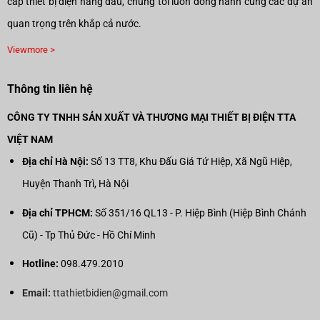
cấp thiết bị điện hàng đầu, chúng tôi luôn đồng hành cùng các dự án
quan trọng trên khắp cả nước.
Viewmore >
Thông tin liên hệ
CÔNG TY TNHH SẢN XUẤT VÀ THƯƠNG MẠI THIẾT BỊ ĐIỆN TTA
VIỆT NAM
Địa chỉ Hà Nội:
Số 13 TT8, Khu Đấu Giá Tứ Hiệp, Xã Ngũ Hiệp,
Huyện Thanh Trì, Hà Nội
Địa chỉ TPHCM:
Số 351/16 QL13 - P. Hiệp Bình (Hiệp Bình Chánh
Cũ) - Tp Thủ Đức - Hồ Chí Minh
Hotline:
098.479.2010
Email:
ttathietbidien@gmail.com