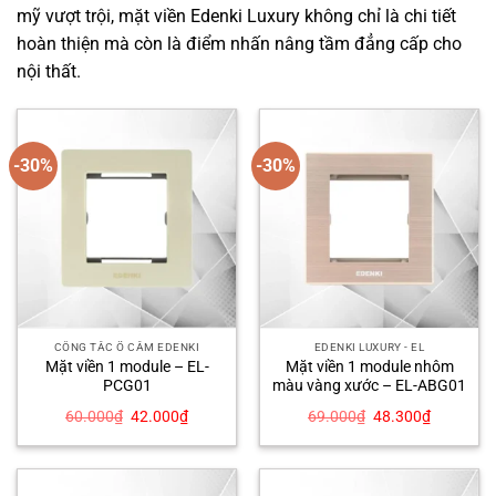
mỹ vượt trội, mặt viền Edenki Luxury không chỉ là chi tiết
hoàn thiện mà còn là điểm nhấn nâng tầm đẳng cấp cho
nội thất.
-30%
-30%
CÔNG TẮC Ổ CẮM EDENKI
EDENKI LUXURY - EL
Mặt viền 1 module – EL-
Mặt viền 1 module nhôm
PCG01
màu vàng xước – EL-ABG01
Giá
Giá
Giá
Giá
60.000
₫
42.000
₫
69.000
₫
48.300
₫
gốc
hiện
gốc
hiện
là:
tại
là:
tại
60.000₫.
là:
69.000₫.
là:
42.000₫.
48.300₫.