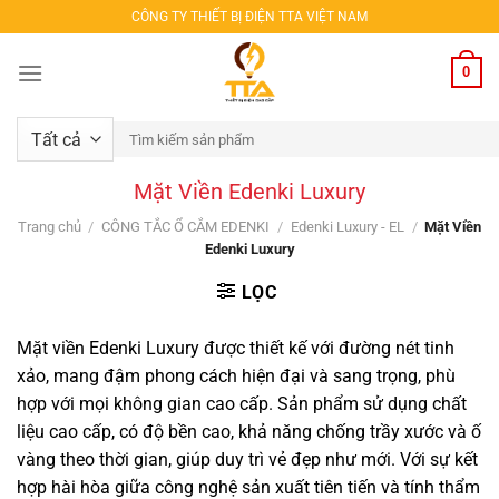
Bỏ
CÔNG TY THIẾT BỊ ĐIỆN TTA VIỆT NAM
qua
nội
0
dung
Tìm
kiếm:
Mặt Viền Edenki Luxury
Trang chủ
/
CÔNG TẮC Ổ CẮM EDENKI
/
Edenki Luxury - EL
/
Mặt Viền
Edenki Luxury
LỌC
Mặt viền Edenki Luxury được thiết kế với đường nét tinh
xảo, mang đậm phong cách hiện đại và sang trọng, phù
hợp với mọi không gian cao cấp. Sản phẩm sử dụng chất
liệu cao cấp, có độ bền cao, khả năng chống trầy xước và ố
vàng theo thời gian, giúp duy trì vẻ đẹp như mới. Với sự kết
hợp hài hòa giữa công nghệ sản xuất tiên tiến và tính thẩm