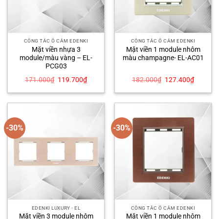
CÔNG TẮC Ổ CẮM EDENKI
CÔNG TẮC Ổ CẮM EDENKI
Mặt viền nhựa 3
Mặt viền 1 module nhôm
module/màu vàng – EL-
màu champagne- EL-AC01
PCG03
Giá
Giá
Giá
Giá
171.000
₫
119.700
₫
182.000
₫
127.400
₫
gốc
hiện
gốc
hiện
là:
tại
là:
tại
171.000₫.
là:
182.000₫.
là:
119.700₫.
127.400
-30%
-30%
EDENKI LUXURY - EL
CÔNG TẮC Ổ CẮM EDENKI
Mặt viền 3 module nhôm
Mặt viền 1 module nhôm