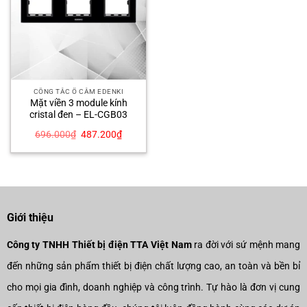
CÔNG TẮC Ổ CẮM EDENKI
Mặt viền 3 module kính
cristal đen – EL-CGB03
Giá
Giá
696.000
₫
487.200
₫
gốc
hiện
là:
tại
696.000₫.
là:
487.200₫.
Giới thiệu
Công ty TNHH Thiết bị điện TTA Việt Nam
ra đời với sứ mệnh mang
đến những sản phẩm thiết bị điện chất lượng cao, an toàn và bền bỉ
cho mọi gia đình, doanh nghiệp và công trình. Tự hào là đơn vị cung