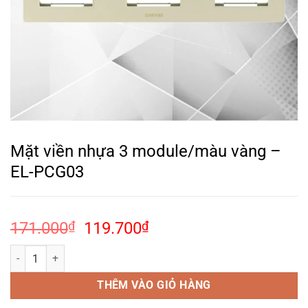
Mặt viền nhựa 3 module/màu vàng –
EL-PCG03
Giá
Giá
171.000
₫
119.700
₫
gốc
hiện
Mặt viền nhựa 3 module/màu vàng – EL-PCG03 số lượng
là:
tại
171.000₫.
là:
THÊM VÀO GIỎ HÀNG
119.700₫.