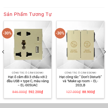
Sản Phẩm Tương Tự
-30%
-30%
CÔNG TẮC Ổ CẮM EDENKI
CÔNG TẮC Ổ CẮM EDENKI
Hạt ổ cắm đôi 3 chấu với 2
Hạt công tắc ” Don’t Disturb”
đầu USB + type C, màu vàng
và “Make up room – EL-
– EL-005UAC
202LB
Giá
Giá
Giá
Giá
846.000
₫
592.200
₫
127.000
₫
88.900
₫
gốc
hiện
gốc
hiện
là:
tại
là:
tại
846.000₫.
là:
127.000₫.
là:
00₫.
592.200₫.
88.900₫