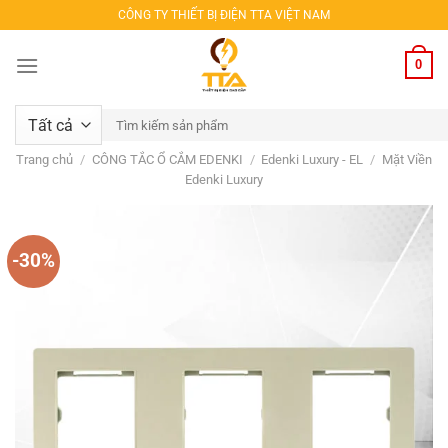
Bỏ
CÔNG TY THIẾT BỊ ĐIỆN TTA VIỆT NAM
qua
nội
0
dung
Tìm
kiếm:
Trang chủ
/
CÔNG TẮC Ổ CẮM EDENKI
/
Edenki Luxury - EL
/
Mặt Viền
Edenki Luxury
-30%