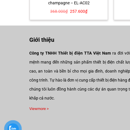
champagne – EL-AC02
Giá
Giá
Giá
0
₫
368.000
₫
257.600
₫
hiện
gốc
hiện
tại
là:
tại
₫.
là:
368.000₫.
là:
375.200₫.
257.600₫.
Giới thiệu
Công ty TNHH Thiết bị điện TTA Việt Nam
ra đời vớ
mệnh mang đến những sản phẩm thiết bị điện chất lư
cao, an toàn và bền bỉ cho mọi gia đình, doanh nghiệ
công trình. Tự hào là đơn vị cung cấp thiết bị điện hàng 
chúng tôi luôn đồng hành cùng các dự án quan trọng 
khắp cả nước.
Viewmore >