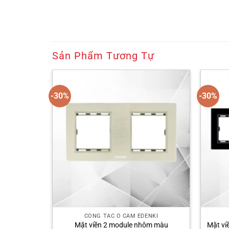
Sản Phẩm Tương Tự
-30%
-30%
NKI
CÔNG TẮC Ổ CẮM EDENKI
àu vàng –
Mặt viền 2 module nhôm màu
Mặt viề