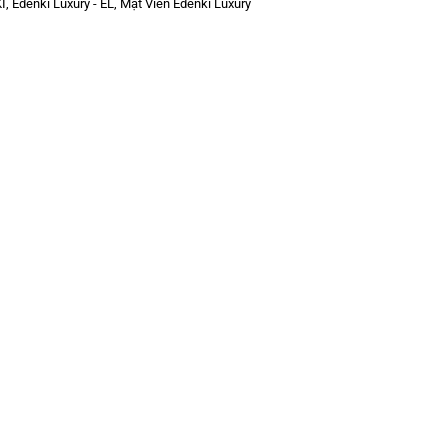
I
,
Edenki Luxury - EL
,
Mặt Viền Edenki Luxury