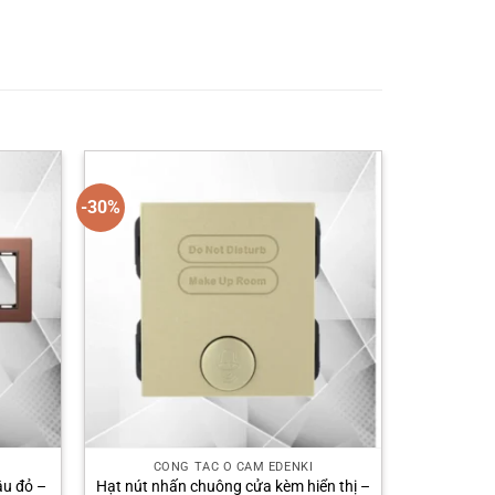
-30%
CÔNG TẮC Ổ CẮM EDENKI
âu đỏ –
Hạt nút nhấn chuông cửa kèm hiển thị –