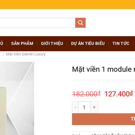
HỦ
SẢN PHẨM
GIỚI THIỆU
DỰ ÁN TIÊU BIỂU
TIN TỨC
L
/
Mặt Viền Edenki Luxury
Mặt viền 1 modul
Giá
182.000
₫
127.400
₫
gốc
Mặt viền 1 module nhôm màu ch
là:
182.000₫
l
T