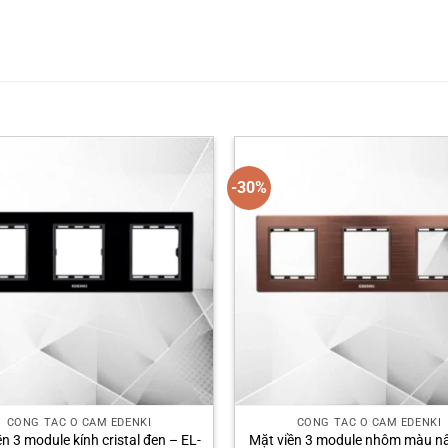
-30%
CÔNG TẮC Ổ CẮM EDENKI
CÔNG TẮC Ổ CẮM EDENKI
n 3 module kính cristal đen – EL-
Mặt viền 3 module nhôm màu n