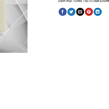
Danh mục:
CÔNG TẮC Ổ CẮM EDENK