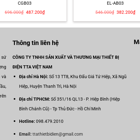
CGB03
EL-AB03
Giá
Giá
Giá
Gi
696.000
₫
487.200
₫
546.000
₫
382.200
₫
gốc
hiện
gốc
hi
là:
tại
là:
tại
696.000₫.
là:
546.000₫.
là:
487.200₫.
38
Mạ
Thông tin liên hệ
i sứ
CÔNG TY TNHH SẢN XUẤT VÀ THƯƠNG MẠI THIẾT BỊ
ợng
ĐIỆN TTA VIỆT NAM
p và
Địa chỉ Hà Nội:
Số 13 TT8, Khu Đấu Giá Tứ Hiệp, Xã Ngũ
đầu,
Hiệp, Huyện Thanh Trì, Hà Nội
trên
Địa chỉ TPHCM:
Số 351/16 QL13 - P. Hiệp Bình (Hiệp
Bình Chánh Cũ) - Tp Thủ Đức - Hồ Chí Minh
Hotline:
098.479.2010
Email:
ttathietbidien@gmail.com