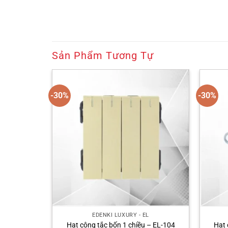
Sản Phẩm Tương Tự
-30%
-30%
L
EDENKI LUXURY - EL
 – EL-301
Hạt công tắc bốn 1 chiều – EL-104
Hạt 