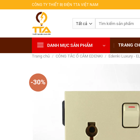
Bỏ
CÔNG TY THIẾT BỊ ĐIỆN TTA VIỆT NAM
qua
nội
Tìm
dung
kiếm:
TRANG C
DANH MỤC SẢN PHẨM
Trang chủ
/
CÔNG TẮC Ổ CẮM EDENKI
/
Edenki Luxury - E
-30%