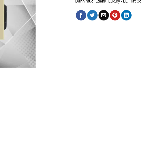
Danh mục:
Edenki Luxury - EL
,
Hạt Cô