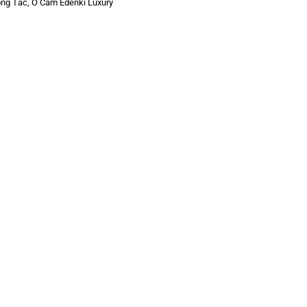
ng Tắc, Ổ Cắm Edenki Luxury