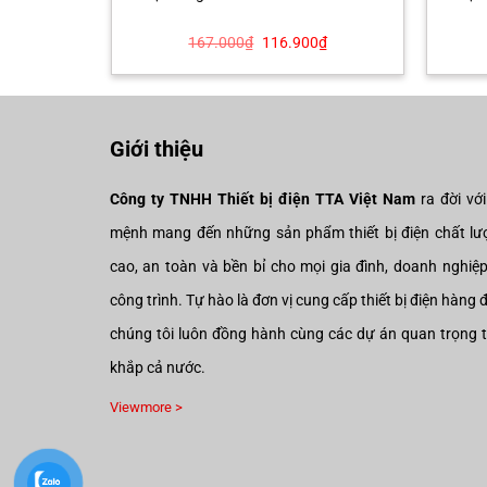
Giá
Giá
Giá
0
₫
167.000
₫
116.900
₫
hiện
gốc
hiện
tại
là:
tại
₫.
là:
167.000₫.
là:
109.900₫.
116.900₫.
Giới thiệu
Công ty TNHH Thiết bị điện TTA Việt Nam
ra đời vớ
mệnh mang đến những sản phẩm thiết bị điện chất lư
cao, an toàn và bền bỉ cho mọi gia đình, doanh nghiệ
công trình. Tự hào là đơn vị cung cấp thiết bị điện hàng 
chúng tôi luôn đồng hành cùng các dự án quan trọng 
khắp cả nước.
Viewmore >