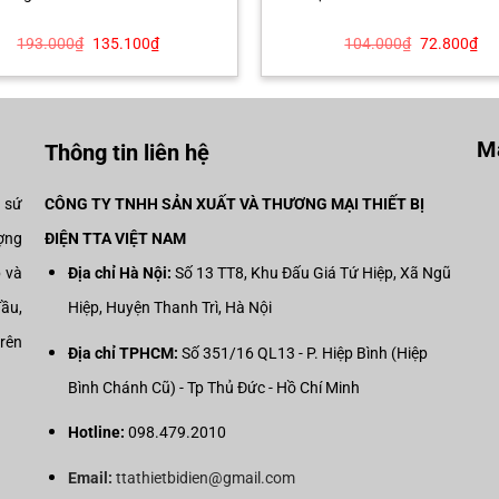
Giá
Giá
Giá
Gi
193.000
₫
135.100
₫
104.000
₫
72.800
₫
gốc
hiện
gốc
hiệ
là:
tại
là:
tại
193.000₫.
là:
104.000₫.
là:
135.100₫.
72
Mạ
Thông tin liên hệ
i sứ
CÔNG TY TNHH SẢN XUẤT VÀ THƯƠNG MẠI THIẾT BỊ
ợng
ĐIỆN TTA VIỆT NAM
p và
Địa chỉ Hà Nội:
Số 13 TT8, Khu Đấu Giá Tứ Hiệp, Xã Ngũ
đầu,
Hiệp, Huyện Thanh Trì, Hà Nội
trên
Địa chỉ TPHCM:
Số 351/16 QL13 - P. Hiệp Bình (Hiệp
Bình Chánh Cũ) - Tp Thủ Đức - Hồ Chí Minh
Hotline:
098.479.2010
Email:
ttathietbidien@gmail.com