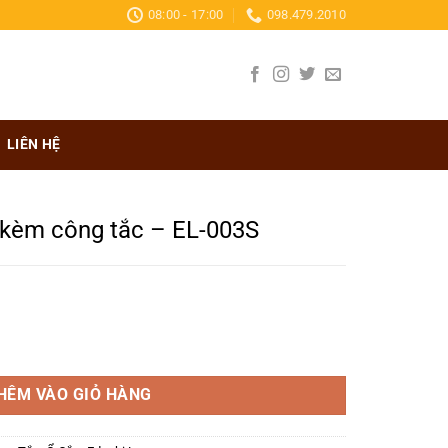
08:00 - 17:00
098.479.2010
LIÊN HỆ
 kèm công tắc – EL-003S
iá
iện
 – EL-003S số lượng
i
.
:
HÊM VÀO GIỎ HÀNG
8.900₫.