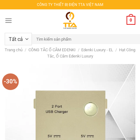
Bỏ
CÔNG TY THIẾT BỊ ĐIỆN TTA VIỆT NAM
qua
nội
0
dung
Tìm
kiếm:
Trang chủ
/
CÔNG TẮC Ổ CẮM EDENKI
/
Edenki Luxury - EL
/
Hạt Công
Tắc, Ổ Cắm Edenki Luxury
-30%