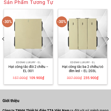
Sản Phẩm Tương Tự
-30%
-30%
EDENKI LUXURY - EL
EDENKI LUXURY - EL
Hạt công tắc đôi 2 chiều –
Hạt công tắc ba 2 chiều/có
EL-301
đèn led – EL-203L
Giá
Giá
Giá
Giá
157.000
₫
109.900
₫
337.000
₫
235.900
₫
gốc
hiện
gốc
hiện
là:
tại
là:
tại
157.000₫.
là:
337.000₫.
là:
00₫.
109.900₫.
235.900
Giới thiệu
Công ty TNHH Thiết bị điện TTA Việt Nam
ra đời với sứ mệnh mang