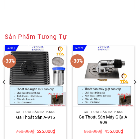
Sản Phẩm Tương Tự
-30%
-30%
GA THOÁT SÀN BARANSU
GA THOÁT SÀN BARANSU
Ga Thoát Sàn Máy Giặt A-
Ga Thoát Sàn A-915
909
Giá
Giá
Giá
Giá
750.000
₫
525.000
₫
650.000
₫
455.000
₫
gốc
hiện
gốc
hiện
là:
tại
là:
tại