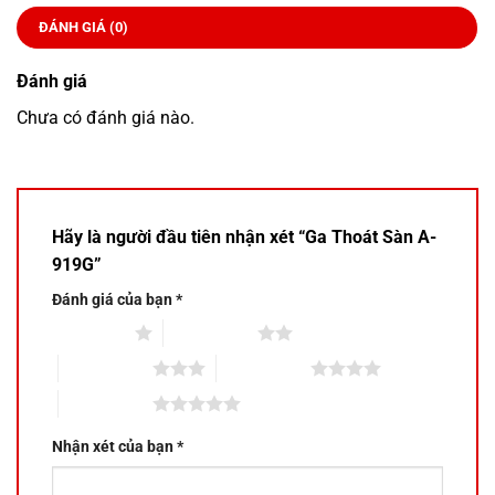
ĐÁNH GIÁ (0)
Đánh giá
Chưa có đánh giá nào.
Hãy là người đầu tiên nhận xét “Ga Thoát Sàn A-
919G”
Đánh giá của bạn
*
1 trên 5 sao
2 trên 5 sao
3 trên 5 sao
4 trên 5 sao
5 trên 5 sao
Nhận xét của bạn
*