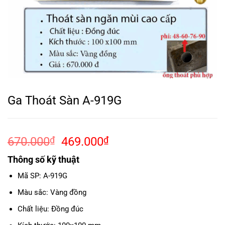
Ga Thoát Sàn A-919G
Giá
Giá
670.000
₫
469.000
₫
gốc
hiện
Thông số kỹ thuật
là:
tại
670.000₫.
là:
Mã SP: A-919G
469.000₫.
Màu sắc: Vàng đồng
Chất liệu: Đồng đúc