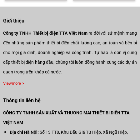
750.000₫.
là:
650.000₫.
là:
00₫.
525.000₫.
455.000
Giới thiệu
Công ty TNHH Thiết bị điện TTA Việt Nam
ra đời với sứ mệnh mang
đến những sản phẩm thiết bị điện chất lượng cao, an toàn và bền bỉ
cho mọi gia đình, doanh nghiệp và công trình. Tự hào là đơn vị cung
cấp thiết bị điện hàng đầu, chúng tôi luôn đồng hành cùng các dự án
quan trọng trên khắp cả nước.
Viewmore >
Thông tin liên hệ
CÔNG TY TNHH SẢN XUẤT VÀ THƯƠNG MẠI THIẾT BỊ ĐIỆN TTA
VIỆT NAM
Địa chỉ Hà Nội:
Số 13 TT8, Khu Đấu Giá Tứ Hiệp, Xã Ngũ Hiệp,