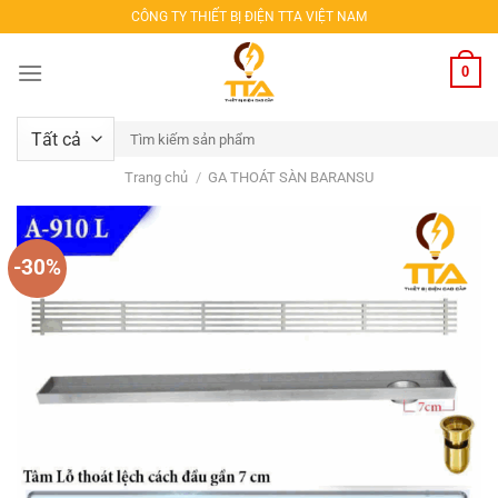
Bỏ
CÔNG TY THIẾT BỊ ĐIỆN TTA VIỆT NAM
qua
nội
0
dung
Tìm
kiếm:
Trang chủ
/
GA THOÁT SÀN BARANSU
-30%