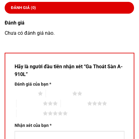
ĐÁNH GIÁ (0)
Đánh giá
Chưa có đánh giá nào.
Hãy là người đầu tiên nhận xét “Ga Thoát Sàn A-
910L”
Đánh giá của bạn
*
1 trên 5 sao
2 trên 5 sao
3 trên 5 sao
4 trên 5 sao
5 trên 5 sao
Nhận xét của bạn
*