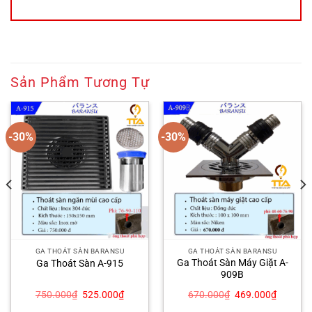
Sản Phẩm Tương Tự
-30%
-30%
GA THOÁT SÀN BARANSU
GA THOÁT SÀN BARANSU
Ga Thoát Sàn Máy Giặt A-
Ga Thoát Sàn A-915
909B
Giá
Giá
Giá
Giá
750.000
₫
525.000
₫
670.000
₫
469.000
₫
gốc
hiện
gốc
hiện
là:
tại
là:
tại