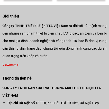
750.000₫.
là:
670.000₫.
là:
00₫.
525.000₫.
469.000
Giới thiệu
Công ty TNHH Thiết bị điện TTA Việt Nam
ra đời với sứ mệnh mang
đến những sản phẩm thiết bị điện chất lượng cao, an toàn và bền bỉ
cho mọi gia đình, doanh nghiệp và công trình. Tự hào là đơn vị cung
cấp thiết bị điện hàng đầu, chúng tôi luôn đồng hành cùng các dự án
quan trọng trên khắp cả nước.
Viewmore >
Thông tin liên hệ
CÔNG TY TNHH SẢN XUẤT VÀ THƯƠNG MẠI THIẾT BỊ ĐIỆN TTA
VIỆT NAM
Địa chỉ Hà Nội:
Số 13 TT8, Khu Đấu Giá Tứ Hiệp, Xã Ngũ Hiệp,