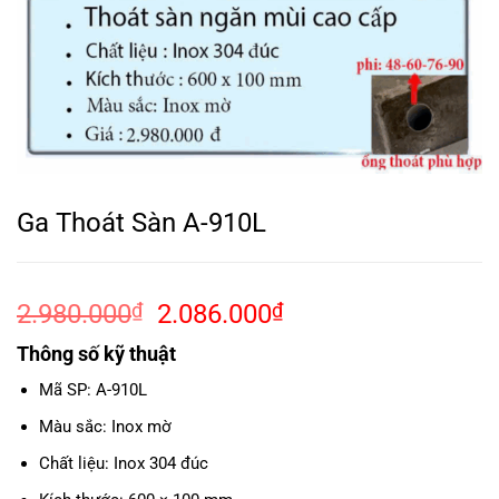
Ga Thoát Sàn A-910L
Giá
Giá
2.980.000
₫
2.086.000
₫
gốc
hiện
Thông số kỹ thuật
là:
tại
2.980.000₫.
là:
Mã SP: A-910L
2.086.000₫.
Màu sắc: Inox mờ
Chất liệu: Inox 304 đúc