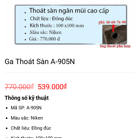
Ga Thoát Sàn A-905N
Giá
Giá
770.000
₫
539.000
₫
gốc
hiện
Thông số kỹ thuật
là:
tại
770.000₫.
là:
Mã SP: A-905N
539.000₫.
Màu sắc: Niken
Chất liệu: Đồng đúc