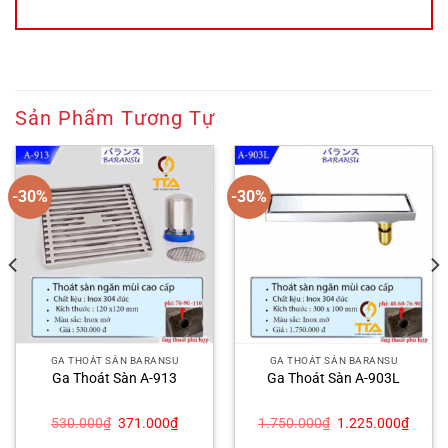
Sản Phẩm Tương Tự
-30%
-30%
GA THOÁT SÀN BARANSU
GA THOÁT SÀN BARANSU
Ga Thoát Sàn A-913
Ga Thoát Sàn A-903L
Giá
Giá
Giá
Giá
530.000
₫
371.000
₫
1.750.000
₫
1.225.000
₫
gốc
hiện
gốc
hiện
là:
tại
là:
tại