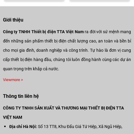
530.000₫.
là:
1.750.000₫.
là:
00₫.
371.000₫.
1.225
Giới thiệu
Công ty TNHH Thiết bị điện TTA Việt Nam
ra đời với sứ mệnh mang
đến những sản phẩm thiết bị điện chất lượng cao, an toàn và bền bỉ
cho mọi gia đình, doanh nghiệp và công trình. Tự hào là đơn vị cung
cấp thiết bị điện hàng đầu, chúng tôi luôn đồng hành cùng các dự án
quan trọng trên khắp cả nước.
Viewmore >
Thông tin liên hệ
CÔNG TY TNHH SẢN XUẤT VÀ THƯƠNG MẠI THIẾT BỊ ĐIỆN TTA
VIỆT NAM
Địa chỉ Hà Nội:
Số 13 TT8, Khu Đấu Giá Tứ Hiệp, Xã Ngũ Hiệp,