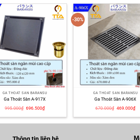
-30%
GA THOÁT SÀN BARANSU
GA THOÁT SÀN BARANSU
Ga Thoát Sàn A-917X
Ga Thoát Sàn A-906X
Giá
Giá
Giá
Gi
995.000
₫
696.500
₫
670.000
₫
469.000
₫
gốc
hiện
gốc
hi
là:
tại
là:
tại
995.000₫.
là:
670.000₫.
là:
696.500₫.
46
Mạ
Thông tin liên hệ