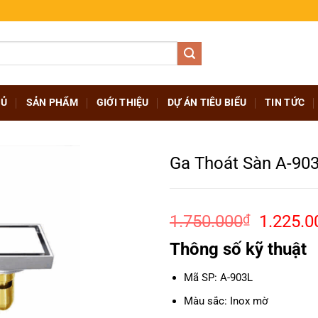
HỦ
SẢN PHẨM
GIỚI THIỆU
DỰ ÁN TIÊU BIỂU
TIN TỨC
Ga Thoát Sàn A-90
Giá
1.750.000
₫
1.225.0
gốc
Thông số kỹ thuật
là:
1.750.
Mã SP: A-903L
Màu sắc: Inox mờ