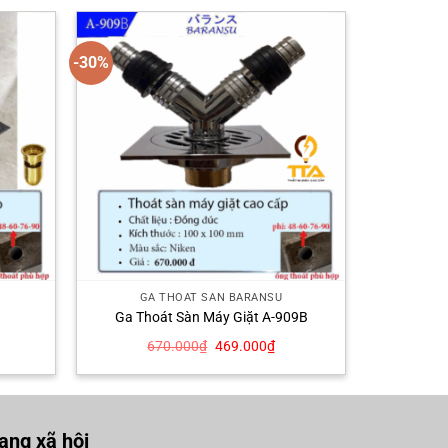
-30%
GA THOÁT SÀN BARANSU
Ga Thoát Sàn Máy Giặt A-909B
á
Giá
Giá
670.000
₫
469.000
₫
ện
gốc
hiện
là:
tại
670.000₫.
là:
9.000₫.
469.000₫.
ng xã hội