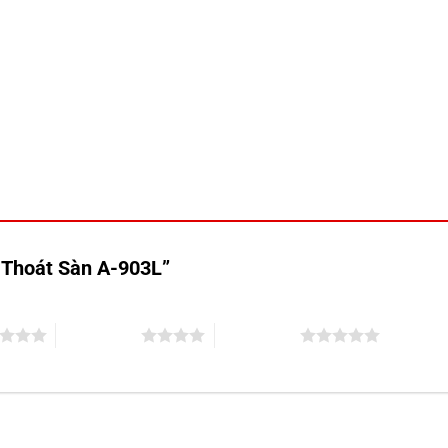
a Thoát Sàn A-903L”
4 trên 5 sao
5 trên 5 sao