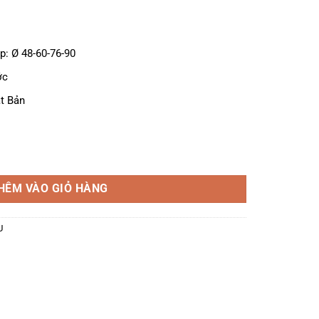
p: Ø 48-60-76-90
ớc
t Bản
HÊM VÀO GIỎ HÀNG
U