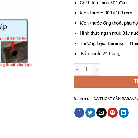
Chất liệu: Inox 304 đúc
Kích thước: 300 ×100 mm
Kích thước ống thoát phù hợ
Hình thức ngăn mùi: Bẫy nư
Thương hiệu: Baransu – Nhậ
Bảo hành: 24 tháng
Ga Thoát Sàn A-903L số lượng
T
Danh mục:
GA THOÁT SÀN BARANS