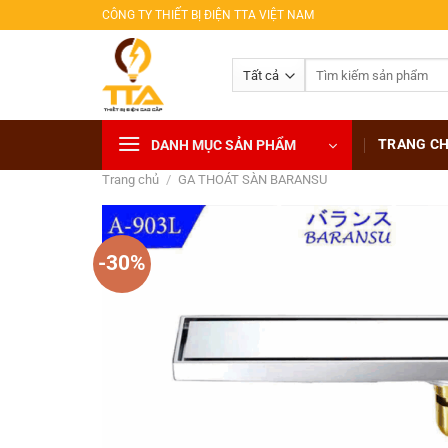
Bỏ
CÔNG TY THIẾT BỊ ĐIỆN TTA VIỆT NAM
qua
nội
Tìm
dung
kiếm:
TRANG C
DANH MỤC SẢN PHẨM
Trang chủ
/
GA THOÁT SÀN BARANSU
-30%