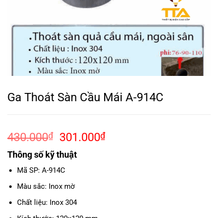
Ga Thoát Sàn Cầu Mái A-914C
Giá
Giá
430.000
₫
301.000
₫
gốc
hiện
Thông số kỹ thuật
là:
tại
430.000₫.
là:
Mã SP: A-914C
301.000₫.
Màu sắc: Inox mờ
Chất liệu: Inox 304