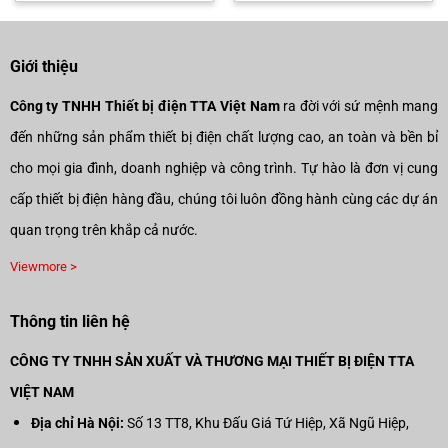
995.000₫.
là:
670.000₫.
là:
00₫.
696.500₫.
469.000
Giới thiệu
Công ty TNHH Thiết bị điện TTA Việt Nam
ra đời với sứ mệnh mang
đến những sản phẩm thiết bị điện chất lượng cao, an toàn và bền bỉ
cho mọi gia đình, doanh nghiệp và công trình. Tự hào là đơn vị cung
cấp thiết bị điện hàng đầu, chúng tôi luôn đồng hành cùng các dự án
quan trọng trên khắp cả nước.
Viewmore >
Thông tin liên hệ
CÔNG TY TNHH SẢN XUẤT VÀ THƯƠNG MẠI THIẾT BỊ ĐIỆN TTA
VIỆT NAM
Địa chỉ Hà Nội:
Số 13 TT8, Khu Đấu Giá Tứ Hiệp, Xã Ngũ Hiệp,