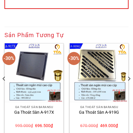
Sản Phẩm Tương Tự
-30%
-30%
GA THOÁT SÀN BARANSU
GA THOÁT SÀN BARANSU
Ga Thoát Sàn A-917X
Ga Thoát Sàn A-919G
Giá
Giá
Giá
Giá
995.000
₫
696.500
₫
670.000
₫
469.000
₫
gốc
hiện
gốc
hiện
là:
tại
là:
tại