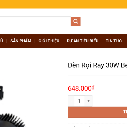
HỦ
SẢN PHẨM
GIỚI THIỆU
DỰ ÁN TIÊU BIỂU
TIN TỨC
Đèn Rọi Ray 30W Be
648.000
₫
Đèn Rọi Ray 30W Beryl (DTL-30SS
T