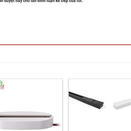
nh duyệt này cho lần bình luận kế tiếp của tôi.