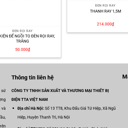
ĐÈN RỌI RAY
THANH RAY 1,5M
214.000
₫
ĐÈN RỌI RAY
KIỆN ĐẾ NGỒI TO ĐÈN RỌI RAY,
TRẮNG
50.000
₫
Mạ
Thông tin liên hệ
i sứ
CÔNG TY TNHH SẢN XUẤT VÀ THƯƠNG MẠI THIẾT BỊ
ợng
ĐIỆN TTA VIỆT NAM
p và
Địa chỉ Hà Nội:
Số 13 TT8, Khu Đấu Giá Tứ Hiệp, Xã Ngũ
đầu,
Hiệp, Huyện Thanh Trì, Hà Nội
trên