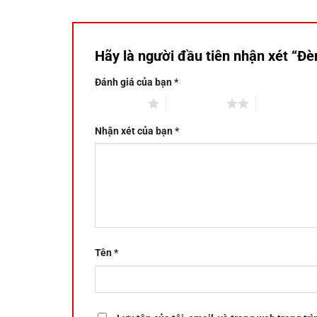
Hãy là người đầu tiên nhận xét “Đ
Đánh giá của bạn
*
1 trên 5 sao
2 trên 5 sao
3 trên 5 sao
Nhận xét của bạn
*
Tên
*