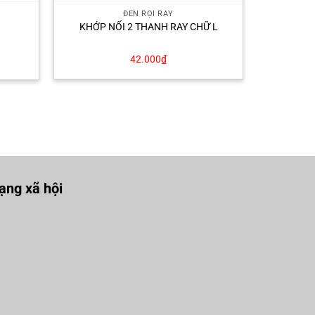
ĐÈN RỌI RAY
KHỚP NỐI 2 THANH RAY CHỮ L
42.000
₫
ng xã hội