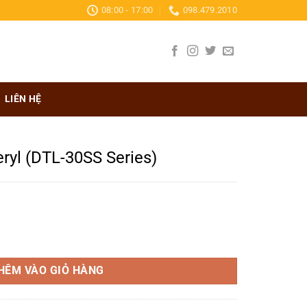
08:00 - 17:00
098.479.2010
LIÊN HỆ
ryl (DTL-30SS Series)
 Series) số lượng
HÊM VÀO GIỎ HÀNG