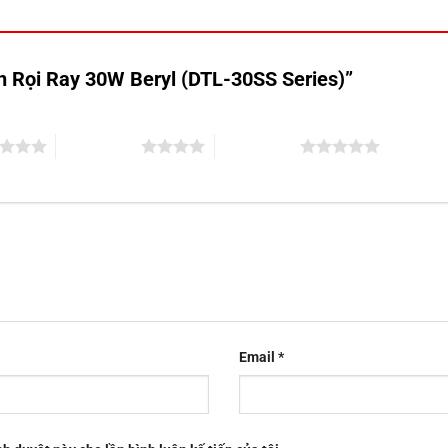
èn Rọi Ray 30W Beryl (DTL-30SS Series)”
4 trên 5 sao
5 trên 5 sao
Email
*