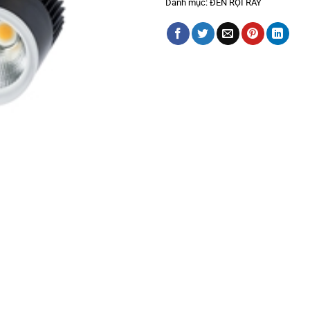
Danh mục:
ĐÈN RỌI RAY