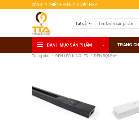
Bỏ
CÔNG TY THIẾT BỊ ĐIỆN TTA VIỆT NAM
qua
nội
Tìm
dung
kiếm:
TRANG C
DANH MỤC SẢN PHẨM
Trang chủ
/
ĐÈN LED KINGLED
/
ĐÈN RỌI RAY