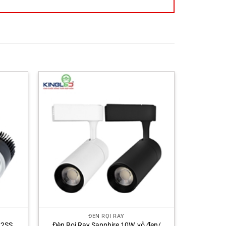
ĐÈN RỌI RAY
12SS
Đèn Rọi Ray Sapphire 10W, vỏ đen/