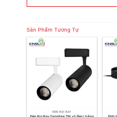
Sản Phẩm Tương Tự
ĐÈN RỌI RAY
DTL-30SS
Đèn Rọi Ray Sapphire 7W, vỏ đen/ trắng
PHỤ 