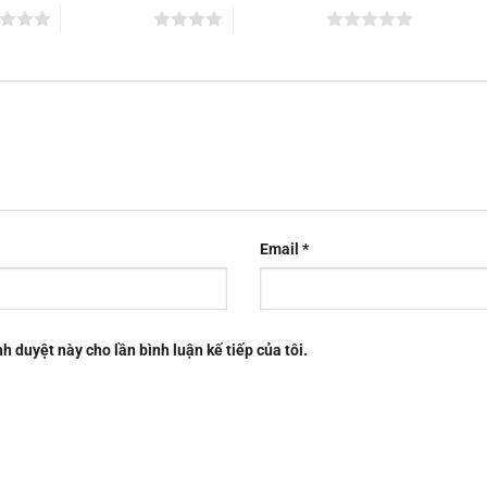
4 trên 5 sao
5 trên 5 sao
Email
*
nh duyệt này cho lần bình luận kế tiếp của tôi.