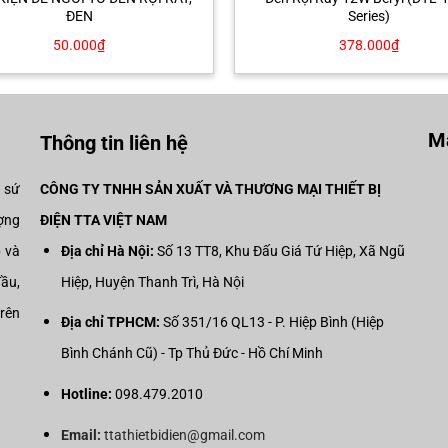
ĐEN
Series)
50.000
₫
378.000
₫
Mạ
Thông tin liên hệ
i sứ
CÔNG TY TNHH SẢN XUẤT VÀ THƯƠNG MẠI THIẾT BỊ
ợng
ĐIỆN TTA VIỆT NAM
p và
Địa chỉ Hà Nội:
Số 13 TT8, Khu Đấu Giá Tứ Hiệp, Xã Ngũ
đầu,
Hiệp, Huyện Thanh Trì, Hà Nội
trên
Địa chỉ TPHCM:
Số 351/16 QL13 - P. Hiệp Bình (Hiệp
Bình Chánh Cũ) - Tp Thủ Đức - Hồ Chí Minh
Hotline:
098.479.2010
Email:
ttathietbidien@gmail.com