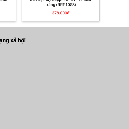
trắng (RRT-10SS)
378.000
₫
ng xã hội