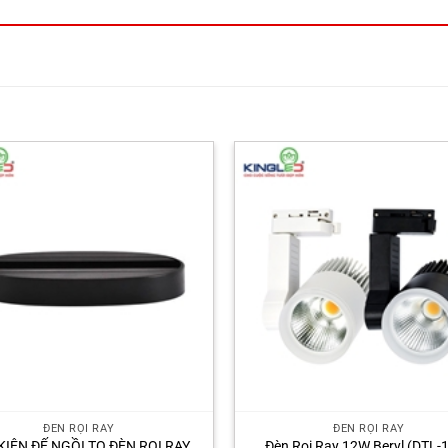
ĐÈN RỌI RAY
ĐÈN RỌI RAY
KIỆN ĐẾ NGỒI TO ĐÈN RỌI RAY,
Đèn Rọi Ray 12W Beryl (DTL-