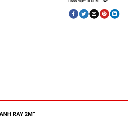
Danh mục:
ĐÈN RỌI RAY
“THANH RAY 2M”