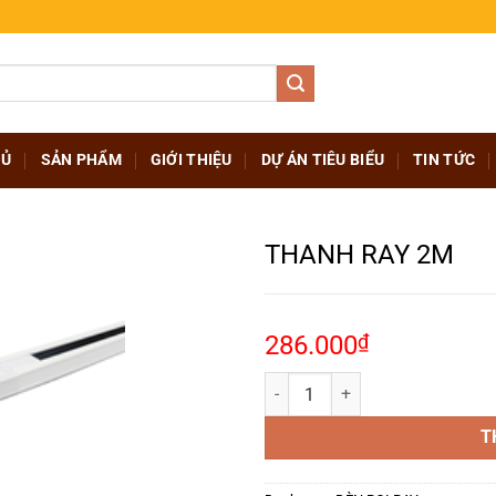
HỦ
SẢN PHẨM
GIỚI THIỆU
DỰ ÁN TIÊU BIỂU
TIN TỨC
THANH RAY 2M
286.000
₫
THANH RAY 2M số lượng
T