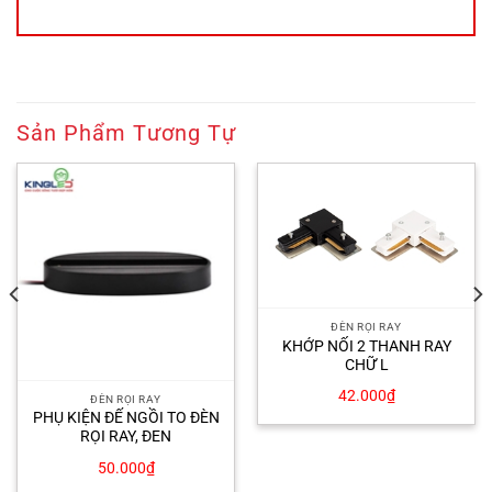
Sản Phẩm Tương Tự
ĐÈN RỌI RAY
KHỚP NỐI 2 THANH RAY
CHỮ L
42.000
₫
ĐÈN RỌI RAY
PHỤ KIỆN ĐẾ NGỒI TO ĐÈN
RỌI RAY, ĐEN
50.000
₫