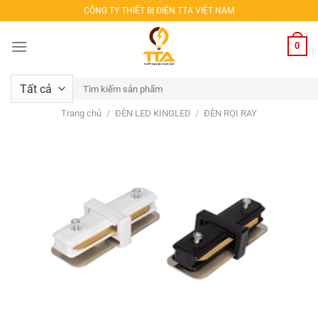
Bỏ
CÔNG TY THIẾT BỊ ĐIỆN TTA VIỆT NAM
qua
nội
0
dung
Tìm
kiếm:
Trang chủ
/
ĐÈN LED KINGLED
/
ĐÈN RỌI RAY