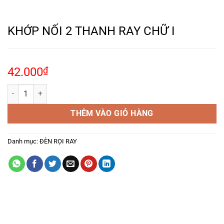
KHỚP NỐI 2 THANH RAY CHỮ I
42.000
₫
KHỚP NỐI 2 THANH RAY CHỮ I số lượng
THÊM VÀO GIỎ HÀNG
Danh mục:
ĐÈN RỌI RAY