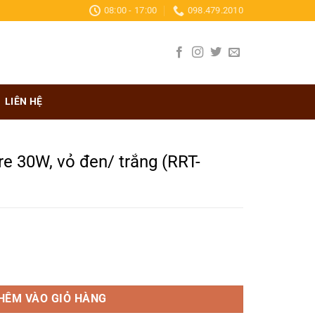
08:00 - 17:00
098.479.2010
LIÊN HỆ
e 30W, vỏ đen/ trắng (RRT-
n/ trắng (RRT-30SS) số lượng
HÊM VÀO GIỎ HÀNG