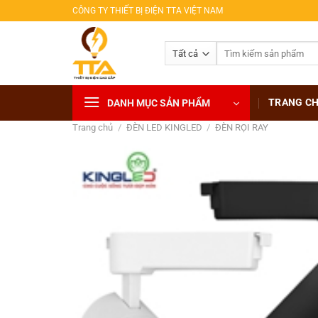
Bỏ
CÔNG TY THIẾT BỊ ĐIỆN TTA VIỆT NAM
qua
nội
Tìm
dung
kiếm:
TRANG C
DANH MỤC SẢN PHẨM
Trang chủ
/
ĐÈN LED KINGLED
/
ĐÈN RỌI RAY