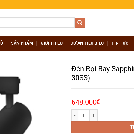
HỦ
SẢN PHẨM
GIỚI THIỆU
DỰ ÁN TIÊU BIỂU
TIN TỨC
Đèn Rọi Ray Sapphir
30SS)
648.000
₫
Đèn Rọi Ray Sapphire 30W, vỏ đe
T