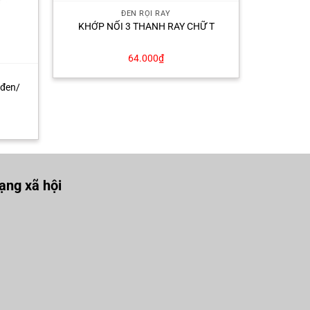
ĐÈN RỌI RAY
KHỚP NỐI 3 THANH RAY CHỮ T
64.000
₫
 đen/
ng xã hội