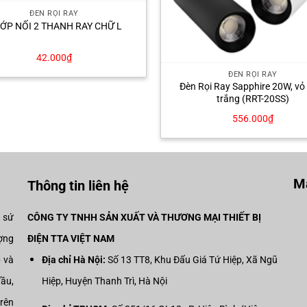
ĐÈN RỌI RAY
ỚP NỐI 2 THANH RAY CHỮ L
42.000
₫
ĐÈN RỌI RAY
Đèn Rọi Ray Sapphire 20W, vỏ
trắng (RRT-20SS)
556.000
₫
Mạ
Thông tin liên hệ
i sứ
CÔNG TY TNHH SẢN XUẤT VÀ THƯƠNG MẠI THIẾT BỊ
ợng
ĐIỆN TTA VIỆT NAM
p và
Địa chỉ Hà Nội:
Số 13 TT8, Khu Đấu Giá Tứ Hiệp, Xã Ngũ
đầu,
Hiệp, Huyện Thanh Trì, Hà Nội
trên