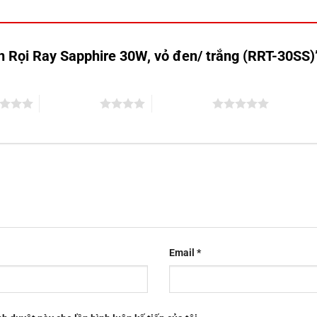
èn Rọi Ray Sapphire 30W, vỏ đen/ trắng (RRT-30SS
4 trên 5 sao
5 trên 5 sao
Email
*