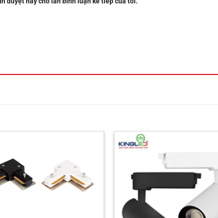
nh duyệt này cho lần bình luận kế tiếp của tôi.