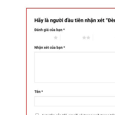
Hãy là người đầu tiên nhận xét “Đ
Đánh giá của bạn
*
1 trên 5 sao
2 trên 5 sao
3 trên 5 sao
Nhận xét của bạn
*
Tên
*