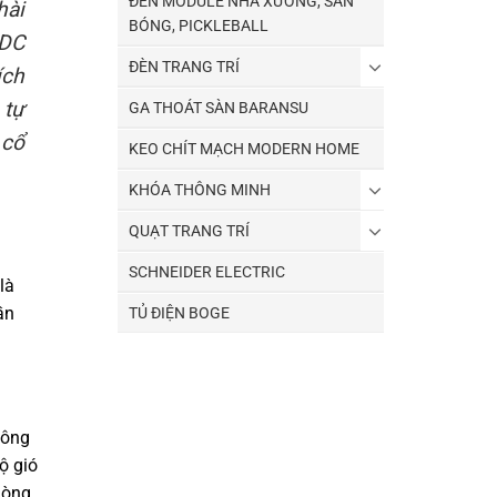
ĐÈN MODULE NHÀ XƯỞNG, SÂN
hài
BÓNG, PICKLEBALL
 DC
ĐÈN TRANG TRÍ
ích
 tự
GA THOÁT SÀN BARANSU
 cổ
KEO CHÍT MẠCH MODERN HOME
KHÓA THÔNG MINH
QUẠT TRANG TRÍ
SCHNEIDER ELECTRIC
là
ần
TỦ ĐIỆN BOGE
hông
ộ gió
hòng