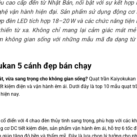
u cao cấp đến từ Nhật Bản, nổi bật với sự kết hợp 
 nghệ vận hành hiện đại. Sản phẩm sử dụng động cơ
hợp đèn LED tích hợp 18–20 W và các chức năng tiện 
 khiển từ xa. Không chỉ mang lại cảm giác mát mẻ
ầm không gian sống với những mẫu mã đa dạng từ
ukan 5 cánh đẹp bán chạy
t, vừa sang trọng cho không gian sống?
Quạt trần Kaiyokukan 
 tiết kiệm điện và vận hành êm ái. Dưới đây là top 10 mẫu quạt tr
hiện nay.
 cổ điển với 4 chao đèn thủy tinh sang trọng, phù hợp với các k
ng cơ DC tiết kiệm điện, sản phẩm vận hành êm ái, hỗ trợ 6 tốc đ
ên giúp tăng độ bền và thẩm mỹ. Đây là lựa chọn lý tưởng cho p