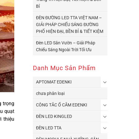
Bỉ
ĐÈN ĐƯỜNG LED TTA VIỆT NAM –
GIẢI PHÁP CHIẾU SÁNG ĐƯỜNG
PHỐ HIỆN ĐẠI, BỀN BỈ & TIẾT KIỆM
Đèn LED Sân Vườn – Giải Pháp
Chiếu Sáng Ngoài Trời Tối Ưu
Danh Mục Sản Phẩm
APTOMAT EDENKI
chưa phân loại
 trọng
CÔNG TẮC Ổ CẮM EDENKI
ẫu quạt
ĐÈN LED KINGLED
i thiệu
ĐÈN LED TTA