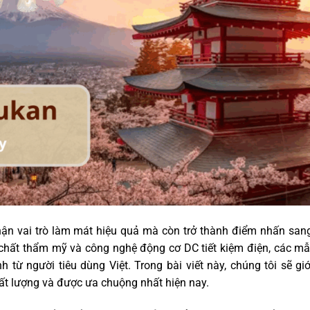
ận vai trò làm mát hiệu quả mà còn trở thành điểm nhấn sang
 chất thẩm mỹ và công nghệ động cơ DC tiết kiệm điện, các m
từ người tiêu dùng Việt. Trong bài viết này, chúng tôi sẽ giớ
ất lượng và được ưa chuộng nhất hiện nay.