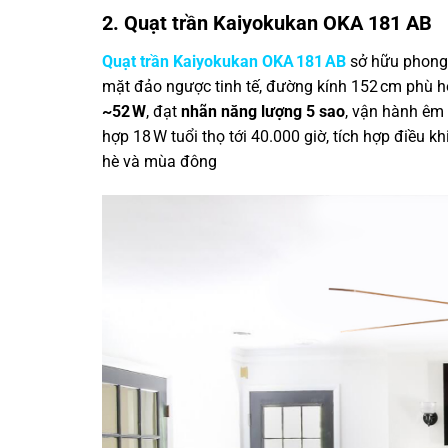
2. Quạt trần Kaiyokukan OKA 181 AB
Quạt trần Kaiyokukan OKA 181 AB
sở hữu phong 
mặt đảo ngược tinh tế, đường kính 152 cm phù 
~52 W
, đạt
nhãn năng lượng 5 sao
, vận hành êm 
hợp 18 W tuổi thọ tới 40.000 giờ, tích hợp điều k
hè và mùa đông