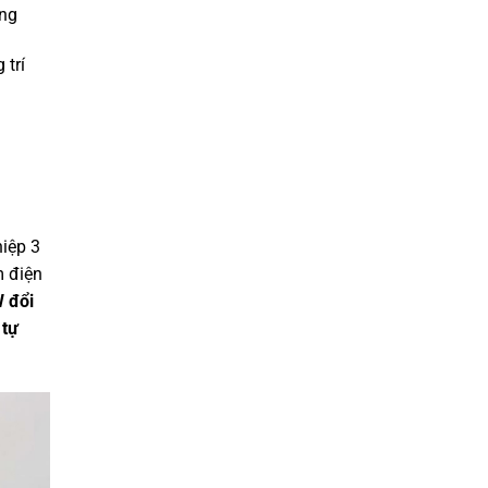
ụng
 trí
hiệp 3
m điện
 đổi
 tự