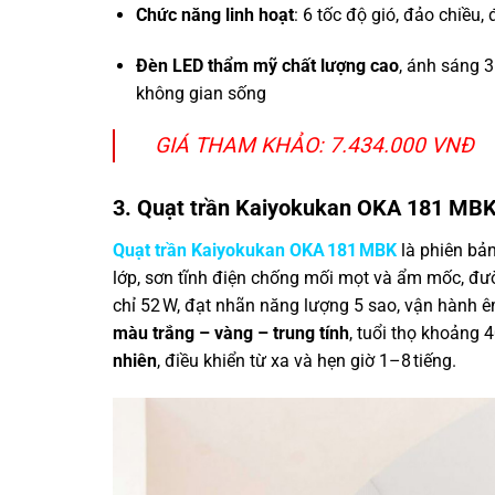
Chức năng linh hoạt
: 6 tốc độ gió, đảo chiều,
Đèn LED thẩm mỹ chất lượng cao
, ánh sáng 3
không gian sống
GIÁ THAM KHẢO: 7.434.000 VNĐ
3. Quạt trần Kaiyokukan OKA 181 MB
Quạt trần Kaiyokukan OKA 181 MBK
là phiên bản
lớp, sơn tĩnh điện chống mối mọt và ẩm mốc, đư
chỉ 52 W, đạt nhãn năng lượng 5 sao, vận hành ê
màu trắng – vàng – trung tính
, tuổi thọ khoảng
nhiên
, điều khiển từ xa và hẹn giờ 1–8 tiếng.