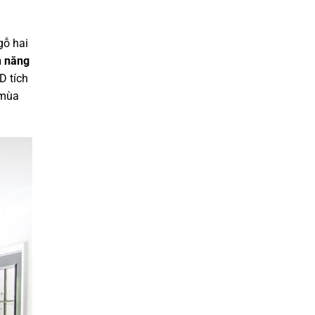
gỗ hai
n năng
D tích
 mùa