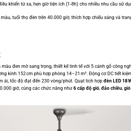
 điều khiển từ xa, hẹn giờ tiện ích (1‑8h) cho nhiều nhu cầu sử d
 màu, tuổi thọ đèn trên 40.000 giờ, thích hợp chiếu sáng và trang
K
 màu đen mờ sang trọng, thiết kế tinh tế với 5 cánh gỗ công ng
ờng kính 152 cm phù hợp phòng 14–21 m². Động cơ DC tiết kiệ
m ái, tốc độ đạt đến 230 vòng/phút.
Quạt tích hợp
đèn LED 18 W
 40.000 giờ, cùng các chức năng như
6 cấp độ gió
,
đảo chiều
,
gió