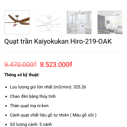
Quạt trần Kaiyokukan Hiro-219-OAK
Giá
Giá
9.470.000
₫
8.523.000
₫
gốc
hiện
Thông số kỹ thuật:
là:
tại
9.470.000₫.
là:
Lưu lượng gió lớn nhất (m3/min): 325.26
8.523.000₫.
Chao đèn bằng thủy tinh
Thân quạt mạ ni-ken
Cánh quạt chất liệu gỗ tự nhiên ( Màu gỗ sồi )
Số lượng cánh: 5 cánh