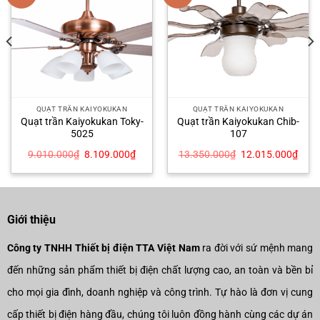
QUẠT TRẦN KAIYOKUKAN
QUẠT TRẦN KAIYOKUKAN
Quạt trần Kaiyokukan Toky-
Quạt trần Kaiyokukan Chib-
5025
107
Giá
Giá
Giá
Giá
9.010.000
₫
8.109.000
₫
13.350.000
₫
12.015.000
₫
gốc
hiện
gốc
hiện
là:
tại
là:
tại
9.010.000₫.
là:
13.350.000₫.
là:
9.000₫.
8.109.000₫.
12.0
Giới thiệu
Công ty TNHH Thiết bị điện TTA Việt Nam
ra đời với sứ mệnh mang
đến những sản phẩm thiết bị điện chất lượng cao, an toàn và bền bỉ
cho mọi gia đình, doanh nghiệp và công trình. Tự hào là đơn vị cung
cấp thiết bị điện hàng đầu, chúng tôi luôn đồng hành cùng các dự án