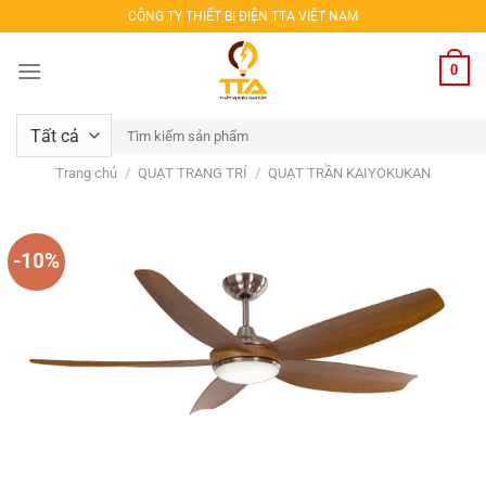
Bỏ
CÔNG TY THIẾT BỊ ĐIỆN TTA VIỆT NAM
qua
nội
0
dung
Tìm
kiếm:
Trang chủ
/
QUẠT TRANG TRÍ
/
QUẠT TRẦN KAIYOKUKAN
-10%