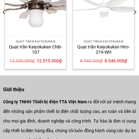
QUẠT TRẦN KAIYOKUKAN
QUẠT TRẦN KAIYOKUKAN
Quạt trần Kaiyokukan Chib-
Quạt trần Kaiyokukan Hiro-
107
219-WH
Giá
Giá
Giá
Giá
13.350.000
₫
12.015.000
₫
8.940.000
₫
8.046.000
₫
n
gốc
hiện
gốc
hiện
là:
tại
là:
tại
13.350.000₫.
là:
8.940.000₫.
là:
465.000₫.
12.015.000₫.
8.046
Giới thiệu
Công ty TNHH Thiết bị điện TTA Việt Nam
ra đời với sứ mệnh mang
đến những sản phẩm thiết bị điện chất lượng cao, an toàn và bền bỉ
cho mọi gia đình, doanh nghiệp và công trình. Tự hào là đơn vị cung
cấp thiết bị điện hàng đầu, chúng tôi luôn đồng hành cùng các dự án