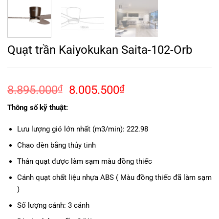
Quạt trần Kaiyokukan Saita-102-Orb
Giá
Giá
8.895.000
₫
8.005.500
₫
gốc
hiện
Thông số kỹ thuật:
là:
tại
8.895.000₫.
là:
Lưu lượng gió lớn nhất (m3/min): 222.98
8.005.500₫.
Chao đèn bằng thủy tinh
Thân quạt được làm sạm màu đồng thiếc
Cánh quạt chất liệu nhựa ABS ( Màu đồng thiếc đã làm sạm
)
Số lượng cánh: 3 cánh