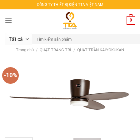
Bỏ
CÔNG TY THIẾT BỊ ĐIỆN TTA VIỆT NAM
qua
nội
0
dung
Tìm
kiếm:
Trang chủ
/
QUẠT TRANG TRÍ
/
QUẠT TRẦN KAIYOKUKAN
-10%