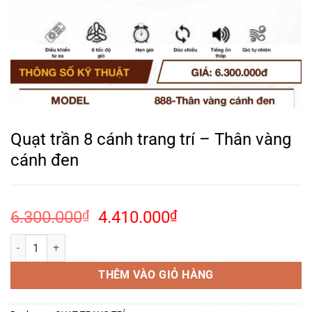
Quạt trần 8 cánh trang trí – Thân vàng
cánh đen
Giá
Giá
6.300.000
₫
4.410.000
₫
gốc
hiện
Quạt trần 8 cánh trang trí - Thân vàng cánh đen số lượng
là:
tại
6.300.000₫.
là:
THÊM VÀO GIỎ HÀNG
4.410.000₫.