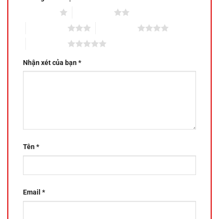
1 trên 5 sao
2 trên 5 sao
3 trên 5 sao
4 trên 5 sao
5 trên 5 sao
Nhận xét của bạn
*
Tên
*
Email
*