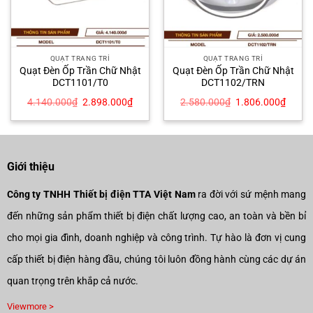
QUẠT TRANG TRÍ
QUẠT TRANG TRÍ
Quạt Đèn Ốp Trần Chữ Nhật
Quạt Đèn Ốp Trần Chữ Nhật
DCT1101/T0
DCT1102/TRN
Giá
Giá
Giá
Giá
4.140.000
₫
2.898.000
₫
2.580.000
₫
1.806.000
₫
gốc
hiện
gốc
hiện
là:
tại
là:
tại
4.140.000₫.
là:
2.580.000₫.
là:
5.000₫.
2.898.000₫.
1.806
Giới thiệu
Công ty TNHH Thiết bị điện TTA Việt Nam
ra đời với sứ mệnh mang
đến những sản phẩm thiết bị điện chất lượng cao, an toàn và bền bỉ
cho mọi gia đình, doanh nghiệp và công trình. Tự hào là đơn vị cung
cấp thiết bị điện hàng đầu, chúng tôi luôn đồng hành cùng các dự án
quan trọng trên khắp cả nước.
Viewmore >