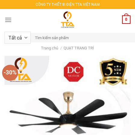
Bỏ
CÔNG TY THIẾT BỊ ĐIỆN TTA VIỆT NAM
qua
nội
0
dung
Tìm
kiếm:
Trang chủ
/
QUẠT TRANG TRÍ
-30%