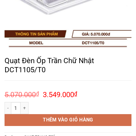
Quạt Đèn Ốp Trần Chữ Nhật
DCT1105/T0
Giá
Giá
5.070.000
₫
3.549.000
₫
gốc
hiện
Quạt Đèn Ốp Trần Chữ Nhật DCT1105/T0 số lượng
là:
tại
5.070.000₫.
là:
THÊM VÀO GIỎ HÀNG
3.549.000₫.