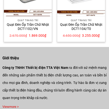
QUẠT TRANG TRÍ
QUẠT TRANG TRÍ
Quạt Đèn Ốp Trần Chữ Nhật
Quạt Đèn Ốp Trần Chữ Nhật
DCT1102/VN
DCT1104/T0
Giá
Giá
Giá
Giá
2.670.000
₫
1.869.000
₫
4.650.000
₫
3.255.000
₫
gốc
hiện
gốc
hiện
là:
tại
là:
tại
2.670.000₫.
là:
4.650.000₫.
là:
5.000₫.
1.869.000₫.
3.255
Giới thiệu
Công ty TNHH Thiết bị điện TTA Việt Nam
ra đời với sứ mệnh mang
đến những sản phẩm thiết bị điện chất lượng cao, an toàn và bền bỉ
cho mọi gia đình, doanh nghiệp và công trình. Tự hào là đơn vị cung
cấp thiết bị điện hàng đầu, chúng tôi luôn đồng hành cùng các dự án
quan trọng trên khắp cả nước.
Viewmore >