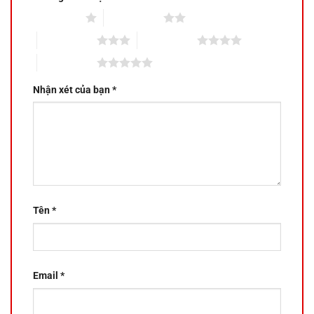
1 trên 5 sao
2 trên 5 sao
3 trên 5 sao
4 trên 5 sao
5 trên 5 sao
Nhận xét của bạn
*
Tên
*
Email
*