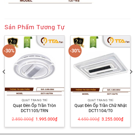
Sản Phẩm Tương Tự
-30%
-30%
QUẠT TRANG TRÍ
QUẠT TRANG TRÍ
Quạt Đèn Ốp Trần Tròn
Quạt Đèn Ốp Trần Chữ Nhật
DCT1105/TRN
DCT1104/T0
Giá
Giá
Giá
Giá
2.850.000
₫
1.995.000
₫
4.650.000
₫
3.255.000
₫
gốc
hiện
gốc
hiện
là:
tại
là:
tại
2.850.000₫.
là:
4.650.000₫.
là:
6.000₫.
1.995.000₫.
3.255