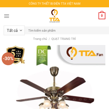
Bỏ
CÔNG TY THIẾT BỊ ĐIỆN TTA VIỆT NAM
qua
nội
0
dung
Tìm
kiếm:
Trang chủ
/
QUẠT TRANG TRÍ
-30%