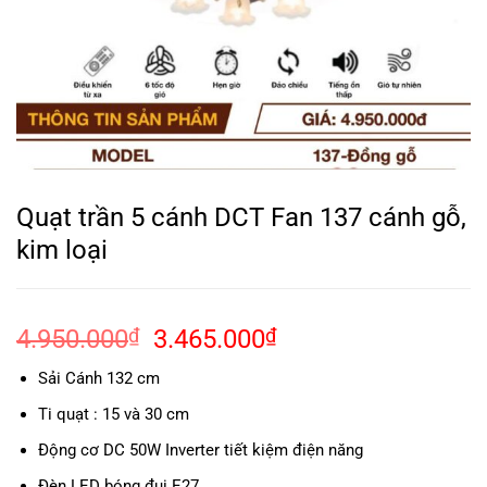
Quạt trần 5 cánh DCT Fan 137 cánh gỗ,
kim loại
Giá
Giá
4.950.000
₫
3.465.000
₫
gốc
hiện
Sải Cánh 132 cm
là:
tại
4.950.000₫.
là:
Ti quạt : 15 và 30 cm
3.465.000₫.
Động cơ DC 50W Inverter tiết kiệm điện năng
Đèn LED bóng đui E27