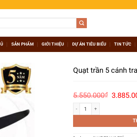
HỦ
SẢN PHẨM
GIỚI THIỆU
DỰ ÁN TIÊU BIỂU
TIN TỨC
Quạt trần 5 cánh tr
Giá
5.550.000
₫
3.885.0
gốc
Quạt trần 5 cánh trang trí - Đen 
là:
5.550.
T