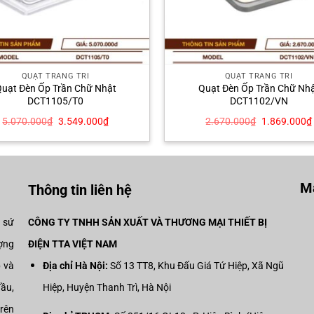
QUẠT TRANG TRÍ
QUẠT TRANG TRÍ
uạt Đèn Ốp Trần Chữ Nhật
Quạt Đèn Ốp Trần Chữ Nh
DCT1105/T0
DCT1102/VN
Giá
Giá
Giá
5.070.000
₫
3.549.000
₫
2.670.000
₫
1.869.000
₫
gốc
hiện
gốc
là:
tại
là:
5.070.000₫.
là:
2.670.000₫.
3.549.000₫.
Mạ
Thông tin liên hệ
i sứ
CÔNG TY TNHH SẢN XUẤT VÀ THƯƠNG MẠI THIẾT BỊ
ợng
ĐIỆN TTA VIỆT NAM
p và
Địa chỉ Hà Nội:
Số 13 TT8, Khu Đấu Giá Tứ Hiệp, Xã Ngũ
đầu,
Hiệp, Huyện Thanh Trì, Hà Nội
trên