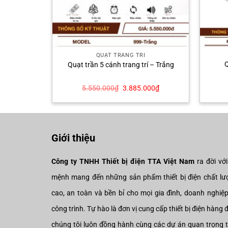
QUẠT TRANG TRÍ
– Thân vàng
Q
Quạt trần 5 cánh trang trí – Trắng
Giá
Giá
Giá
000
₫
5.550.000
₫
3.885.000
₫
hiện
gốc
hiện
tại
là:
tại
00₫.
là:
5.550.000₫.
là:
4.410.000₫.
3.885.000₫.
Giới thiệu
Công ty TNHH Thiết bị điện TTA Việt Nam
ra đời vớ
mệnh mang đến những sản phẩm thiết bị điện chất lư
cao, an toàn và bền bỉ cho mọi gia đình, doanh nghiệ
công trình. Tự hào là đơn vị cung cấp thiết bị điện hàng 
chúng tôi luôn đồng hành cùng các dự án quan trọng 