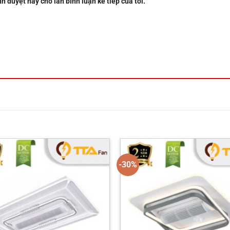
nh duyệt này cho lần bình luận kế tiếp của tôi.
-30%