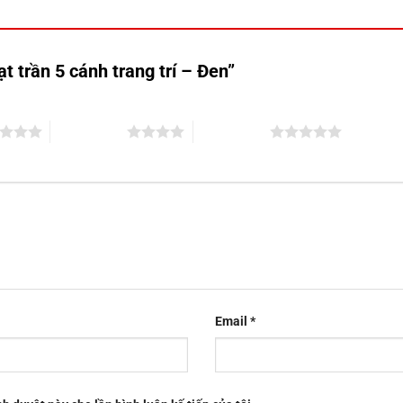
t trần 5 cánh trang trí – Đen”
4 trên 5 sao
5 trên 5 sao
Email
*