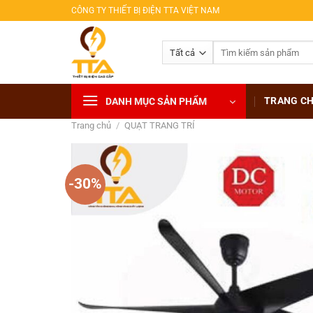
Bỏ
CÔNG TY THIẾT BỊ ĐIỆN TTA VIỆT NAM
qua
nội
Tìm
dung
kiếm:
TRANG C
DANH MỤC SẢN PHẨM
Trang chủ
/
QUẠT TRANG TRÍ
-30%