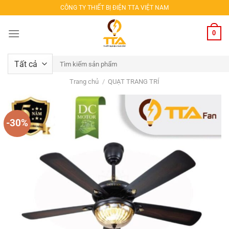
Bỏ
CÔNG TY THIẾT BỊ ĐIỆN TTA VIỆT NAM
qua
nội
0
dung
Tìm
kiếm:
Trang chủ
/
QUẠT TRANG TRÍ
-30%