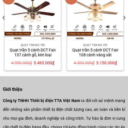
QUẠT TRANG TRÍ
QUẠT TRANG TRÍ
Quạt trần 5 cánh DCT Fan
Quạt trần 5 cánh DCT Fan
137 cánh gỗ, kim loại
108 cánh vàng sắt
Giá
Giá
Giá
Giá
4.950.000
₫
3.465.000
₫
4.500.000
₫
3.150.000
₫
gốc
hiện
gốc
hiện
là:
tại
là:
tại
4.950.000₫.
là:
4.500.000₫.
là:
3.000₫.
3.465.000₫.
3.150
Giới thiệu
Công ty TNHH Thiết bị điện TTA Việt Nam
ra đời với sứ mệnh mang
đến những sản phẩm thiết bị điện chất lượng cao, an toàn và bền bỉ
cho mọi gia đình, doanh nghiệp và công trình. Tự hào là đơn vị cung
cấp thiết bị điện hàng đầu, chúng tôi luôn đồng hành cùng các dự án