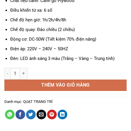
Chất liệu cánh: Cánh gỗ Plywood
Điều khiển từ xa: 6 số
Chế độ hẹn giờ: 1h/2h/4h/8h
Chế độ quay: Đảo chiều (2 chiều)
Động cơ: DC-50W (Tiết kiệm 70% điện năng)
Điện áp: 220V – 240V – 50HZ
Đèn: LED ánh sáng 3 màu (Trắng – Vàng – Trung tính)
Quạt trần 5 cánh DCT Fan 135 cánh gỗ số lượng
THÊM VÀO GIỎ HÀNG
Danh mục:
QUẠT TRANG TRÍ