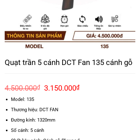
Quạt trần 5 cánh DCT Fan 135 cánh gỗ
Giá
Giá
4.500.000
₫
3.150.000
₫
gốc
hiện
Model: 135
là:
tại
4.500.000₫.
là:
Thương hiệu: DCT FAN
3.150.000₫.
Đường kính: 1320mm
Số cánh: 5 cánh