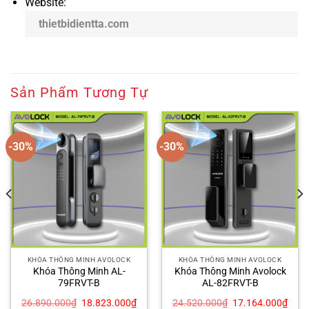
Website:
thietbidientta.com
Sản Phẩm Tương Tự
-30%
-30%
KHÓA THÔNG MINH AVOLOCK
KHÓA THÔNG MINH AVOLOCK
Khóa Thông Minh AL-
Khóa Thông Minh Avolock
79FRVT-B
AL-82FRVT-B
Giá
Giá
Giá
Giá
26.890.000
₫
18.823.000
₫
24.520.000
₫
17.164.000
₫