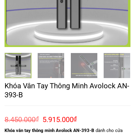
Khóa Vân Tay Thông Minh Avolock AN-
393-B
Giá
Giá
8.450.000
₫
5.915.000
₫
gốc
hiện
Khóa vân tay thông minh Avolock AN-393-B
dành cho cửa
là:
tại