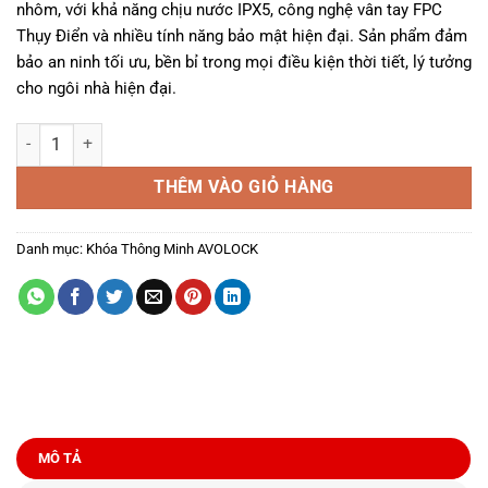
nhôm, với khả năng chịu nước IPX5, công nghệ vân tay FPC
8.450.000₫.
là:
Thụy Điển và nhiều tính năng bảo mật hiện đại. Sản phẩm đảm
5.915.000₫.
bảo an ninh tối ưu, bền bỉ trong mọi điều kiện thời tiết, lý tưởng
cho ngôi nhà hiện đại.
Khóa Vân Tay Thông Minh Avolock AN-393-B số lượng
THÊM VÀO GIỎ HÀNG
Danh mục:
Khóa Thông Minh AVOLOCK
MÔ TẢ