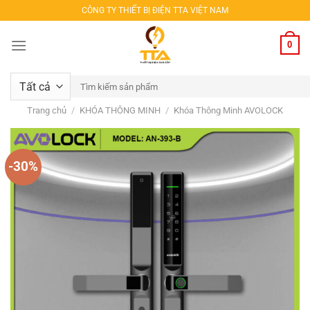
Bỏ
CÔNG TY THIẾT BỊ ĐIỆN TTA VIỆT NAM
qua
nội
0
dung
Tìm
kiếm:
Trang chủ
/
KHÓA THÔNG MINH
/
Khóa Thông Minh AVOLOCK
-30%