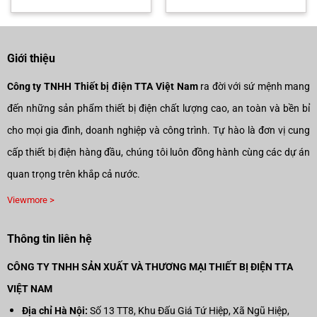
n
gốc
hiện
gốc
hiện
là:
tại
là:
tại
26.890.000₫.
là:
24.520.000₫.
là:
593.000₫.
18.823.000₫.
17.1
Giới thiệu
Công ty TNHH Thiết bị điện TTA Việt Nam
ra đời với sứ mệnh mang
đến những sản phẩm thiết bị điện chất lượng cao, an toàn và bền bỉ
cho mọi gia đình, doanh nghiệp và công trình. Tự hào là đơn vị cung
cấp thiết bị điện hàng đầu, chúng tôi luôn đồng hành cùng các dự án
quan trọng trên khắp cả nước.
Viewmore >
Thông tin liên hệ
CÔNG TY TNHH SẢN XUẤT VÀ THƯƠNG MẠI THIẾT BỊ ĐIỆN TTA
VIỆT NAM
Địa chỉ Hà Nội:
Số 13 TT8, Khu Đấu Giá Tứ Hiệp, Xã Ngũ Hiệp,