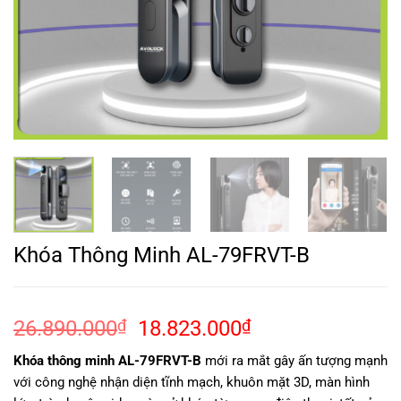
Khóa Thông Minh AL-79FRVT-B
Giá
Giá
26.890.000
₫
18.823.000
₫
gốc
hiện
Khóa thông minh AL-79FRVT-B
mới ra mắt gây ấn tượng mạnh
là:
tại
với công nghệ nhận diện tĩnh mạch, khuôn mặt 3D, màn hình
26.890.000₫.
là: