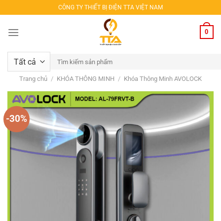
Bỏ
CÔNG TY THIẾT BỊ ĐIỆN TTA VIỆT NAM
qua
nội
0
dung
Tìm
kiếm:
Trang chủ
/
KHÓA THÔNG MINH
/
Khóa Thông Minh AVOLOCK
-30%