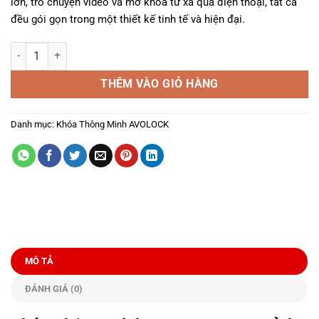
lớn, trò chuyện video và mở khóa từ xa qua điện thoại, tất cả
18.823.000₫.
đều gói gọn trong một thiết kế tinh tế và hiện đại.
Khóa Thông Minh AL-79FRVT-B số lượng
THÊM VÀO GIỎ HÀNG
Danh mục:
Khóa Thông Minh AVOLOCK
MÔ TẢ
ĐÁNH GIÁ (0)