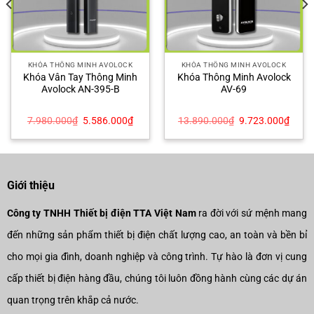
KHÓA THÔNG MINH AVOLOCK
KHÓA THÔNG MINH AVOLOCK
Khóa Vân Tay Thông Minh
Khóa Thông Minh Avolock
Avolock AN-395-B
AV-69
Giá
Giá
Giá
Giá
7.980.000
₫
5.586.000
₫
13.890.000
₫
9.723.000
₫
gốc
hiện
gốc
hiện
là:
tại
là:
tại
7.980.000₫.
là:
13.890.000₫.
là:
3.000₫.
5.586.000₫.
9.723
Giới thiệu
Công ty TNHH Thiết bị điện TTA Việt Nam
ra đời với sứ mệnh mang
đến những sản phẩm thiết bị điện chất lượng cao, an toàn và bền bỉ
cho mọi gia đình, doanh nghiệp và công trình. Tự hào là đơn vị cung
cấp thiết bị điện hàng đầu, chúng tôi luôn đồng hành cùng các dự án
quan trọng trên khắp cả nước.