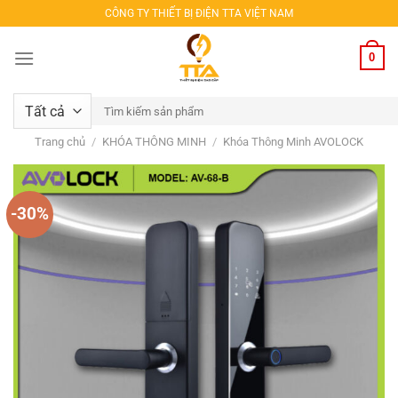
Bỏ
CÔNG TY THIẾT BỊ ĐIỆN TTA VIỆT NAM
qua
nội
0
dung
Tìm
kiếm:
Trang chủ
/
KHÓA THÔNG MINH
/
Khóa Thông Minh AVOLOCK
-30%