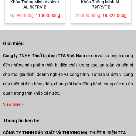
Khóa Thông Minh Avolock
Khóa Thông Minh AL-
AL-88TRV-B
79FRVT-B
Giá
Giá
Giá
Giá
16.990.000
₫
11.893.000
₫
26.890.000
₫
18.823.000
₫
n
gốc
hiện
gốc
hiện
là:
tại
là:
tại
16.990.000₫.
là:
26.890.000₫.
là:
123.000₫.
11.893.000₫.
18.8
Giới thiệu
Công ty TNHH Thiết bị điện TTA Việt Nam
ra đời với sứ mệnh mang
đến những sản phẩm thiết bị điện chất lượng cao, an toàn và bền bỉ
cho mọi gia đình, doanh nghiệp và công trình. Tự hào là đơn vị cung
cấp thiết bị điện hàng đầu, chúng tôi luôn đồng hành cùng các dự án
quan trọng trên khắp cả nước.
Viewmore >
Thông tin liên hệ
CÔNG TY TNHH SẢN XUẤT VÀ THƯƠNG MẠI THIẾT BỊ ĐIỆN TTA