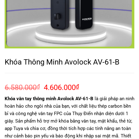
Khóa Thông Minh Avolock AV-61-B
Giá
Giá
6.580.000
₫
4.606.000
₫
gốc
hiện
Khóa vân tay thông minh Avolock AV-61-B
là giải pháp an ninh
là:
tại
hoàn hảo cho ngôi nhà của bạn, với chất liệu thép carbon bền
6.580.000₫.
là:
bỉ và công nghệ vân tay FPC của Thụy Điển nhận diện dưới 1
4.606.000₫.
giây. Sản phẩm hỗ trợ mở khóa bằng vân tay, mật khẩu, thẻ từ,
app Tuya và chìa cơ, đồng thời tích hợp các tính năng an toàn
như cảnh báo pin yếu và báo động khi nhập sai mật mã. Thiết