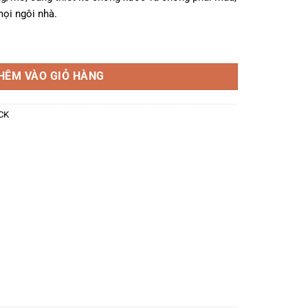
ọi ngôi nhà.
TRV-B số lượng
HÊM VÀO GIỎ HÀNG
CK