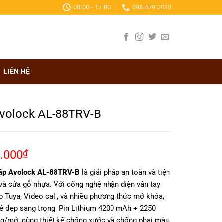
08:00 - 17:00
098.479.2010
LIÊN HỆ
volock AL-88TRV-B
Giá
.000
₫
hiện
cấp Avolock AL-88TRV-B
là giải pháp an toàn và tiện
tại
 và cửa gỗ nhựa. Với công nghệ nhận diện vân tay
0.000₫.
là:
 Tuya, Video call, và nhiều phương thức mở khóa,
11.893.000₫.
 đẹp sang trọng. Pin Lithium 4200 mAh + 2250
ng/mở, cùng thiết kế chống xước và chống phai màu,