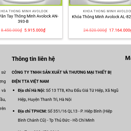
KHÓA THÔNG MINH AVOLOCK
KHÓA THÔNG MINH AVOLOC
ân Tay Thông Minh Avolock AN-
Khóa Thông Minh Avolock AL-8
393-B
Giá
Giá
Giá
8.450.000
₫
5.915.000
₫
24.520.000
₫
17.164.000
gốc
hiện
gốc
là:
tại
là:
8.450.000₫.
là:
24.520.000
5.915.000₫.
Mạ
Thông tin liên hệ
i sứ
CÔNG TY TNHH SẢN XUẤT VÀ THƯƠNG MẠI THIẾT BỊ
ợng
ĐIỆN TTA VIỆT NAM
p và
Địa chỉ Hà Nội:
Số 13 TT8, Khu Đấu Giá Tứ Hiệp, Xã Ngũ
đầu,
Hiệp, Huyện Thanh Trì, Hà Nội
trên
Địa chỉ TPHCM:
Số 351/16 QL13 - P. Hiệp Bình (Hiệp
Bình Chánh Cũ) - Tp Thủ Đức - Hồ Chí Minh