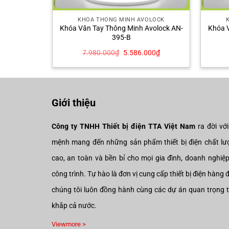
OLOCK
KHÓA THÔNG MINH AVOLOCK
Khóa Vân Tay Thông Minh Avolock AN-
Khóa V
3FRVT-B
395-B
Giá
Giá
Giá
.000
₫
7.980.000
₫
5.586.000
₫
hiện
gốc
hiện
tại
là:
tại
000₫.
là:
7.980.000₫.
là:
18.123.000₫.
5.586.000₫.
Giới thiệu
Công ty TNHH Thiết bị điện TTA Việt Nam
ra đời vớ
mệnh mang đến những sản phẩm thiết bị điện chất lư
cao, an toàn và bền bỉ cho mọi gia đình, doanh nghiệ
công trình. Tự hào là đơn vị cung cấp thiết bị điện hàng 
chúng tôi luôn đồng hành cùng các dự án quan trọng 
khắp cả nước.
Viewmore >