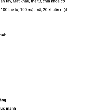
Vân tay, Mật khẩu, thẻ từ, chìa khóa cơ
, 100 thẻ từ, 100 mật mã, 20 khuôn mặt
 mAh
năng
 lực mạnh