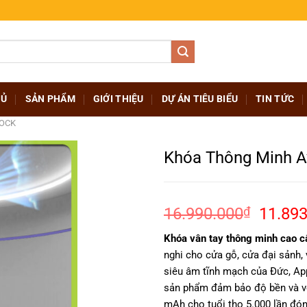
HỦ
SẢN PHẨM
GIỚI THIỆU
DỰ ÁN TIÊU BIỂU
TIN TỨC
LOCK
Khóa Thông Minh A
Giá
16.990.000
₫
11.893
gốc
Khóa vân tay thông minh cao 
là:
nghi cho cửa gỗ, cửa đại sảnh,
16.99
siêu âm tĩnh mạch của Đức, App
sản phẩm đảm bảo độ bền và vẻ
mAh cho tuổi thọ 5.000 lần đó