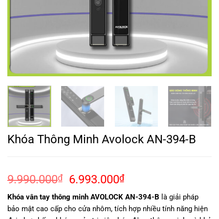
Khóa Thông Minh Avolock AN-394-B
Giá
Giá
9.990.000
₫
6.993.000
₫
gốc
hiện
Khóa vân tay thông minh AVOLOCK AN-394-B
là giải pháp
là:
tại
bảo mật cao cấp cho cửa nhôm, tích hợp nhiều tính năng hiện
9.990.000₫.
là: