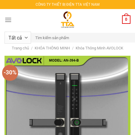
Bỏ
CÔNG TY THIẾT BỊ ĐIỆN TTA VIỆT NAM
qua
nội
0
dung
Tìm
kiếm:
Trang chủ
/
KHÓA THÔNG MINH
/
Khóa Thông Minh AVOLOCK
-30%