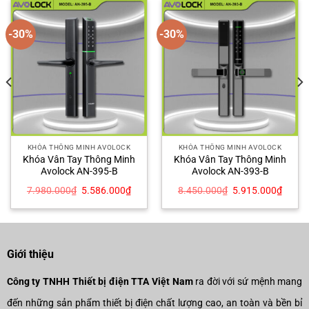
-30%
-30%
KHÓA THÔNG MINH AVOLOCK
KHÓA THÔNG MINH AVOLOCK
Khóa Vân Tay Thông Minh
Khóa Vân Tay Thông Minh
Avolock AN-395-B
Avolock AN-393-B
Giá
Giá
Giá
Giá
7.980.000
₫
5.586.000
₫
8.450.000
₫
5.915.000
₫
gốc
hiện
gốc
hiện
là:
tại
là:
tại
7.980.000₫.
là:
8.450.000₫.
là:
3.000₫.
5.586.000₫.
5.915
Giới thiệu
Công ty TNHH Thiết bị điện TTA Việt Nam
ra đời với sứ mệnh mang
đến những sản phẩm thiết bị điện chất lượng cao, an toàn và bền bỉ