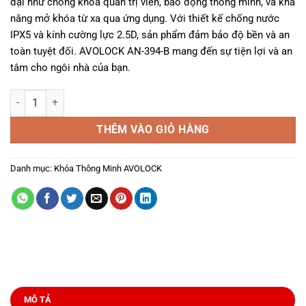
đại như chống khóa quản trị viên, báo động thông minh, và khả
6.993.000₫.
năng mở khóa từ xa qua ứng dụng. Với thiết kế chống nước
IPX5 và kính cường lực 2.5D, sản phẩm đảm bảo độ bền và an
toàn tuyệt đối. AVOLOCK AN-394-B mang đến sự tiện lợi và an
tâm cho ngôi nhà của bạn.
Khóa Thông Minh Avolock AN-394-B số lượng
THÊM VÀO GIỎ HÀNG
Danh mục:
Khóa Thông Minh AVOLOCK
MÔ TẢ