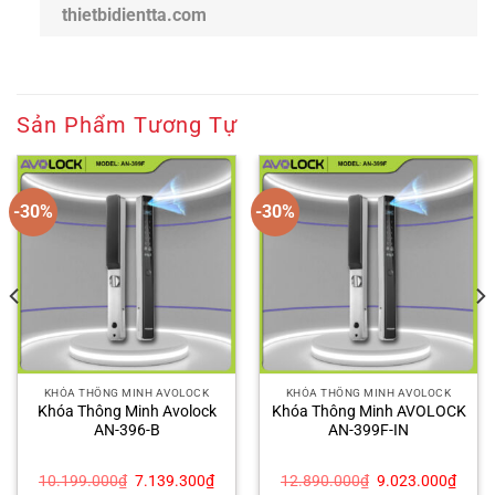
thietbidientta.com
Sản Phẩm Tương Tự
-30%
-30%
KHÓA THÔNG MINH AVOLOCK
KHÓA THÔNG MINH AVOLOCK
Khóa Thông Minh Avolock
Khóa Thông Minh AVOLOCK
AN-396-B
AN-399F-IN
Giá
Giá
Giá
Giá
10.199.000
₫
7.139.300
₫
12.890.000
₫
9.023.000
₫
gốc
hiện
gốc
hiện