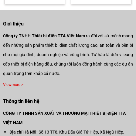
là:
tại
là:
tại
10.199.000₫.
là:
12.890.000₫.
là:
6.000₫.
7.139.300₫.
9.023
Giới thiệu
Công ty TNHH Thiết bị điện TTA Việt Nam
ra đời với sứ mệnh mang
đến những sản phẩm thiết bị điện chất lượng cao, an toàn và bền bỉ
cho mọi gia đình, doanh nghiệp và công trình. Tự hào là đơn vị cung
cấp thiết bị điện hàng đầu, chúng tôi luôn đồng hành cùng các dự án
quan trọng trên khắp cả nước.
Viewmore >
Thông tin liên hệ
CÔNG TY TNHH SẢN XUẤT VÀ THƯƠNG MẠI THIẾT BỊ ĐIỆN TTA
VIỆT NAM
Địa chỉ Hà Nội:
Số 13 TT8, Khu Đấu Giá Tứ Hiệp, Xã Ngũ Hiệp,