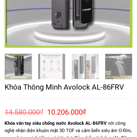
Khóa Thông Minh Avolock AL-86FRV
Giá
Giá
14.580.000
₫
10.206.000
₫
gốc
hiện
Khóa vân tay siêu chống nước Avolock AL-86FRV
với công
là:
tại
nghệ nhận diện khuôn mặt 3D TOF và cảm biến siêu âm O-film,
14.580.000₫.
là: