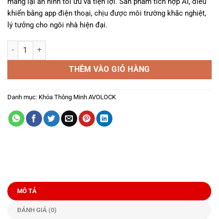
mang lại an ninh tối ưu và tiện lợi. Sản phẩm tích hợp AI, điều
10.206.000₫.
khiển bằng app điện thoại, chịu được môi trường khắc nghiệt,
lý tưởng cho ngôi nhà hiện đại.
Khóa Thông Minh Avolock AL-86FRV số lượng
THÊM VÀO GIỎ HÀNG
Danh mục:
Khóa Thông Minh AVOLOCK
MÔ TẢ
ĐÁNH GIÁ (0)