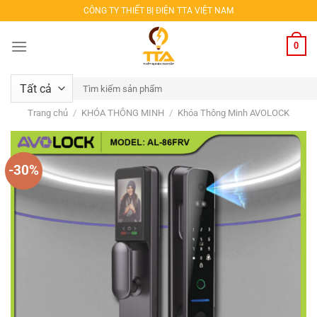
Bỏ
CÔNG TY THIẾT BỊ ĐIỆN TTA VIỆT NAM
qua
nội
0
dung
Tìm
kiếm:
Trang chủ
/
KHÓA THÔNG MINH
/
Khóa Thông Minh AVOLOCK
-30%