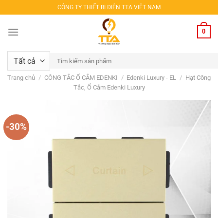
Bỏ
CÔNG TY THIẾT BỊ ĐIỆN TTA VIỆT NAM
qua
nội
0
dung
Tìm
kiếm:
Trang chủ
/
CÔNG TẮC Ổ CẮM EDENKI
/
Edenki Luxury - EL
/
Hạt Công
Tắc, Ổ Cắm Edenki Luxury
-30%