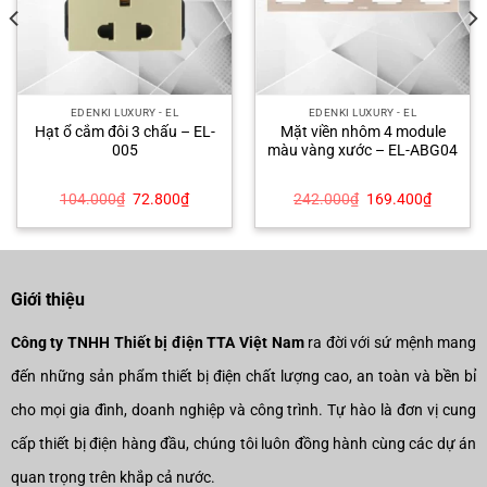
EDENKI LUXURY - EL
EDENKI LUXURY - EL
Hạt ổ cắm đôi 3 chấu – EL-
Mặt viền nhôm 4 module
005
màu vàng xước – EL-ABG04
Giá
Giá
Giá
Giá
104.000
₫
72.800
₫
242.000
₫
169.400
₫
gốc
hiện
gốc
hiện
là:
tại
là:
tại
104.000₫.
là:
242.000₫.
là:
₫.
72.800₫.
169.400
Giới thiệu
Công ty TNHH Thiết bị điện TTA Việt Nam
ra đời với sứ mệnh mang
đến những sản phẩm thiết bị điện chất lượng cao, an toàn và bền bỉ
cho mọi gia đình, doanh nghiệp và công trình. Tự hào là đơn vị cung
cấp thiết bị điện hàng đầu, chúng tôi luôn đồng hành cùng các dự án
quan trọng trên khắp cả nước.