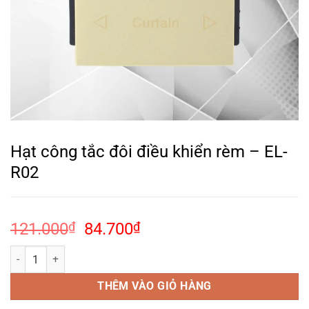
Hạt công tắc đôi điều khiển rèm – EL-
R02
Giá
Giá
121.000
₫
84.700
₫
gốc
hiện
Hạt công tắc đôi điều khiển rèm – EL-R02 số lượng
là:
tại
121.000₫.
là:
THÊM VÀO GIỎ HÀNG
84.700₫.